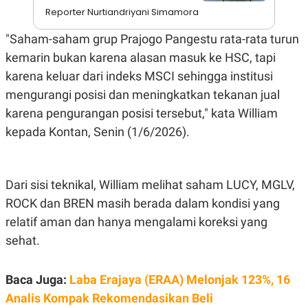
S
A
Reporter Nurtiandriyani Simamora
A
G
T
E
D
S
"Saham-saham grup Prajogo Pangestu rata-rata turun
A
kemarin bukan karena alasan masuk ke HSC, tapi
T
A
karena keluar dari indeks MSCI sehingga institusi
K
L
mengurangi posisi dan meningkatkan tekanan jual
O
I
N
P
karena pengurangan posisi tersebut," kata William
T
S
kepada Kontan, Senin (1/6/2026).
A
U
N
S
T
V
Dari sisi teknikal, William melihat saham LUCY, MGLV,
JARINGAN
ROCK dan BREN masih berada dalam kondisi yang
relatif aman dan hanya mengalami koreksi yang
K
P
sehat.
O
R
N
E
T
S
A
S
Baca Juga:
Laba Erajaya (ERAA) Melonjak 123%, 16
N
R
Analis Kompak Rekomendasikan Beli
A
E