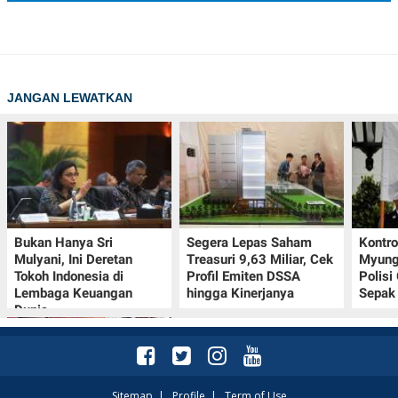
JANGAN LEWATKAN
Bukan Hanya Sri
Segera Lepas Saham
Kontr
Mulyani, Ini Deretan
Treasuri 9,63 Miliar, Cek
Myung-
Tokoh Indonesia di
Profil Emiten DSSA
Polisi
Lembaga Keuangan
hingga Kinerjanya
Sepak 
Dunia
Sitemap
|
Profile
|
Term of Use