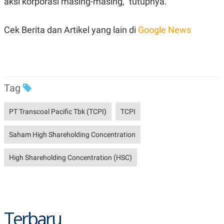
aksi korporasi masing-masing," tutupnya.
R
T
I
S
I
Cek Berita dan Artikel yang lain di
Google News
N
G
K
G
M
E
Tag
D
I
A
PT Transcoal Pacific Tbk (TCPI)
TCPI
.
I
D
Saham High Shareholding Concentration
High Shareholding Concentration (HSC)
SITEMAP
PROFILE
TERM
OF
USE
PEDOMAN
PEMBERITAAN
SIBER
Terbaru
PRIVACY