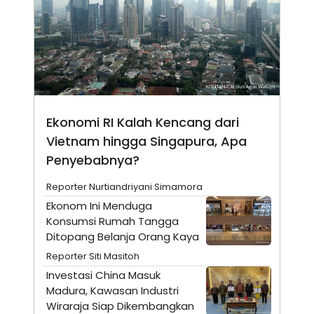
A
I
S
V
K
E
E
M
E
N
T
E
R
I
Ekonomi RI Kalah Kencang dari
A
Vietnam hingga Singapura, Apa
N
Penyebabnya?
L
E
S
Reporter Nurtiandriyani Simamora
T
A
Ekonom Ini Menduga
R
Konsumsi Rumah Tangga
I
Ditopang Belanja Orang Kaya
Reporter Siti Masitoh
KANAL
Investasi China Masuk
Madura, Kawasan Industri
P
I
Wiraraja Siap Dikembangkan
U
M