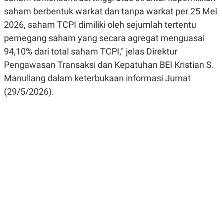
R
G
saham berbentuk warkat dan tanpa warkat per 25 Mei
S
I
O
O
2026, saham TCPI dimiliki oleh sejumlah tertentu
N
N
pemegang saham yang secara agregat menguasai
A
A
L
L
94,10% dari total saham TCPI," jelas Direktur
F
I
Pengawasan Transaksi dan Kepatuhan BEI Kristian S.
N
Manullang dalam keterbukaan informasi Jumat
A
N
(29/5/2026).
C
E
Y
C
A
A
N
R
G
I
T
T
E
A
R
H
.
U
.
.
K
L
E
I
S
F