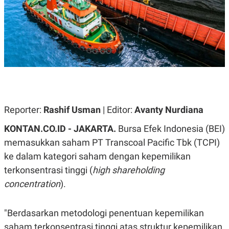
A
A
S
L
I
K
I
E
N
U
D
A
U
N
S
G
T
A
R
N
I
P
I
Reporter:
Rashif Usman
| Editor:
Avanty Nurdiana
E
N
L
T
KONTAN.CO.ID - JAKARTA.
Bursa Efek Indonesia (BEI)
U
E
A
R
memasukkan saham PT Transcoal Pacific Tbk (TCPI)
N
N
ke dalam kategori saham dengan kepemilikan
G
A
U
S
terkonsentrasi tinggi (
high shareholding
S
I
A
O
concentration
).
H
N
A
A
L
"Berdasarkan metodologi penentuan kepemilikan
P
R
saham terkonsentrasi tinggi atas struktur kepemilikan
E
E