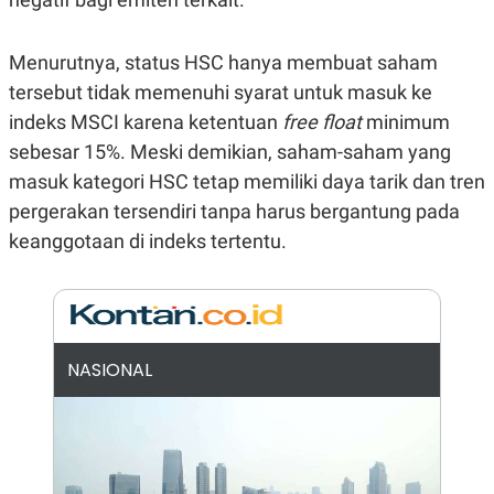
N
S
E
E
W
R
Menurutnya, status HSC hanya membuat saham
S
E
tersebut tidak memenuhi syarat untuk masuk ke
S
M
E
O
indeks MSCI karena ketentuan
free float
minimum
T
N
U
I
sebesar 15%. Meski demikian, saham-saham yang
P
A
masuk kategori HSC tetap memiliki daya tarik dan tren
A
K
D
I
pergerakan tersendiri tanpa harus bergantung pada
V
L
keanggotaan di indeks tertentu.
A
S
K
O
R
P
O
NASIONAL
R
A
S
I
K
N
I
A
L
T