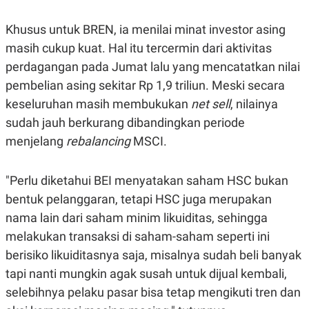
C
L
A
E
D
A
Khusus untuk BREN, ia menilai minat investor asing
E
S
masih cukup kuat. Hal itu tercermin dari aktivitas
M
E
Y
.
perdagangan pada Jumat lalu yang mencatatkan nilai
I
D
pembelian asing sekitar Rp 1,9 triliun. Meski secara
L
K
keseluruhan masih membukukan
net sell
, nilainya
A
I
N
N
sudah jauh berkurang dibandingkan periode
G
E
menjelang
rebalancing
MSCI.
G
R
A
J
N
A
A
E
"Perlu diketahui BEI menyatakan saham HSC bukan
N
M
C
I
bentuk pelanggaran, tetapi HSC juga merupakan
E
T
nama lain dari saham minim likuiditas, sehingga
T
E
A
N
melakukan transaksi di saham-saham seperti ini
K
berisiko likuiditasnya saja, misalnya sudah beli banyak
E
A
P
D
tapi nanti mungkin agak susah untuk dijual kembali,
A
V
selebihnya pelaku pasar bisa tetap mengikuti tren dan
P
E
E
R