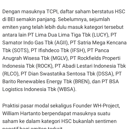
E
R
Dengan masuknya TCPI, daftar saham berstatus HSC
F
B
O
U
di BEI semakin panjang. Sebelumnya, sejumlah
K
S
emiten yang telah lebih dulu masuk kategori tersebut
U
I
S
N
antara lain PT Lima Dua Lima Tiga Tbk (LUCY), PT
E
S
Samator Indo Gas Tbk (AGII), PT Satria Mega Kencana
S
Tbk (SOTS), PT Ifishdeco Tbk (IFSH), PT Panca
I
N
Anugrah Wisesa Tbk (MGLV), PT Rockfields Properti
S
I
Indonesia Tbk (ROCK), PT Abadi Lestari Indonesia Tbk
G
(RLCO), PT Dian Swastatika Sentosa Tbk (DSSA), PT
H
T
Barito Renewables Energy Tbk (BREN), dan PT BSA
S
B
Logistics Indonesia Tbk (WBSA).
T
E
O
L
C
A
K
N
Praktisi pasar modal sekaligus Founder WH-Project,
S
J
William Hartanto berpendapat masuknya suatu
E
A
T
O
saham ke dalam kategori HSC bukanlah sentimen
U
N
P
negatif bagi emiten terkait.