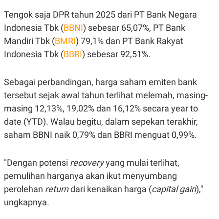
R
T
I
Tengok saja DPR tahun 2025 dari PT Bank Negara
S
Indonesia Tbk (
BBNI
) sebesar 65,07%, PT Bank
I
N
Mandiri Tbk (
BMRI
) 79,1% dan PT Bank Rakyat
G
Indonesia Tbk (
BBRI
) sebesar 92,51%.
K
G
M
E
Sebagai perbandingan, harga saham emiten bank
D
tersebut sejak awal tahun terlihat melemah, masing-
I
A
masing 12,13%, 19,02% dan 16,12% secara year to
.
I
date (YTD). Walau begitu, dalam sepekan terakhir,
D
saham BBNI naik 0,79% dan BBRI menguat 0,99%.
"Dengan potensi
recovery
yang mulai terlihat,
SITEMAP
PROFILE
TERM
OF
pemulihan harganya akan ikut menyumbang
USE
perolehan
return
dari kenaikan harga (
capital gain
),"
PEDOMAN
PEMBERITAAN
ungkapnya.
SIBER
PRIVACY