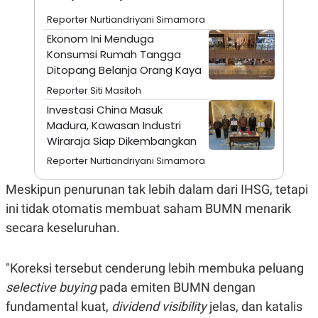
A
I
S
V
Reporter Nurtiandriyani Simamora
K
E
Ekonom Ini Menduga
E
M
Konsumsi Rumah Tangga
E
Ditopang Belanja Orang Kaya
N
T
Reporter Siti Masitoh
E
R
Investasi China Masuk
I
Madura, Kawasan Industri
A
Wiraraja Siap Dikembangkan
N
L
Reporter Nurtiandriyani Simamora
E
S
Meskipun penurunan tak lebih dalam dari IHSG, tetapi
T
A
ini tidak otomatis membuat saham BUMN menarik
R
secara keseluruhan.
I
KANAL
"Koreksi tersebut cenderung lebih membuka peluang
selective buying
pada emiten BUMN dengan
P
I
fundamental kuat,
dividend visibility
jelas, dan katalis
U
M