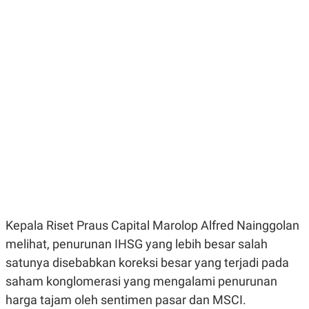
E
E
H
S
A
T
T
Y
A
L
N
E
E
A
N
N
G
A
L
L
I
I
S
S
H
I
S
E
K
X
O
E
L
C
O
U
M
T
Kepala Riset Praus Capital Marolop Alfred Nainggolan
I
melihat, penurunan IHSG yang lebih besar salah
V
E
satunya disebabkan koreksi besar yang terjadi pada
C
O
saham konglomerasi yang mengalami penurunan
R
harga tajam oleh sentimen pasar dan MSCI.
N