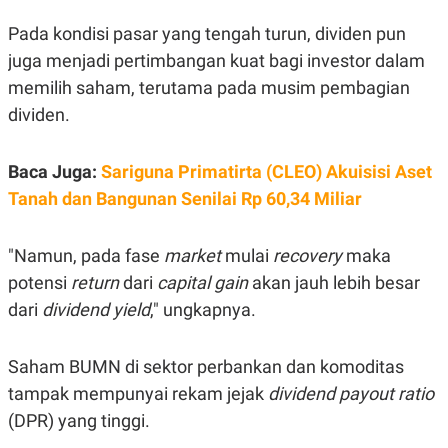
C
L
A
E
Pada kondisi pasar yang tengah turun, dividen pun
D
A
E
S
juga menjadi pertimbangan kuat bagi investor dalam
M
E
Y
.
memilih saham, terutama pada musim pembagian
I
dividen.
D
L
K
A
I
Baca Juga:
Sariguna Primatirta (CLEO) Akuisisi Aset
N
N
G
E
Tanah dan Bangunan Senilai Rp 60,34 Miliar
G
R
A
J
N
A
"Namun, pada fase
market
mulai
recovery
maka
A
E
N
M
potensi
return
dari
capital gain
akan jauh lebih besar
C
I
E
T
dari
dividend yield
," ungkapnya.
T
E
A
N
K
Saham BUMN di sektor perbankan dan komoditas
E
A
tampak mempunyai rekam jejak
dividend payout ratio
P
D
A
V
(DPR) yang tinggi.
P
E
E
R