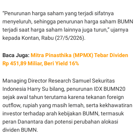
E
R
“Penurunan harga saham yang terjadi sifatnya
F
B
O
U
menyeluruh, sehingga penurunan harga saham BUMN
K
S
U
I
terjadi saat harga saham lainnya juga turun,” ujarnya
S
N
kepada Kontan, Rabu (27/5/2026).
E
S
S
I
Baca Juga:
Mitra Pinasthika (MPMX) Tebar Dividen
N
S
Rp 451,89 Miliar, Beri Yield 16%
I
G
H
Managing Director Research Samuel Sekuritas
T
Indonesia Harry Su bilang, penurunan IDX BUMN20
S
B
T
E
sejak awal tahun terutama karena tekanan foreign
O
L
C
A
outflow, rupiah yang masih lemah, serta kekhawatiran
K
N
investor terhadap arah kebijakan BUMN, termasuk
S
J
E
A
peran Danantara dan potensi perubahan alokasi
T
O
U
N
dividen BUMN.
P