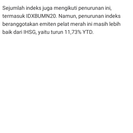
R
G
Sejumlah indeks juga mengikuti penurunan ini,
S
I
O
O
termasuk IDXBUMN20. Namun, penurunan indeks
N
N
A
A
beranggotakan emiten pelat merah ini masih lebih
L
L
baik dari IHSG, yaitu turun 11,73% YTD.
F
I
N
A
N
C
E
Y
C
A
A
N
R
G
I
T
T
E
A
R
H
.
U
.
.
K
L
E
I
S
F