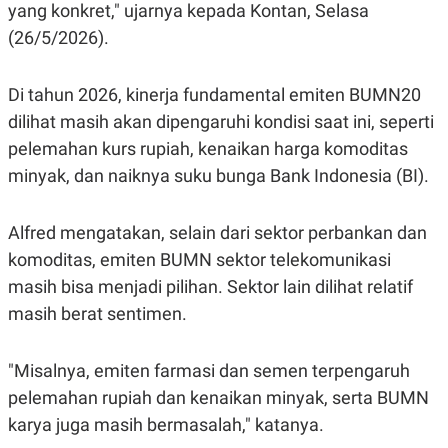
S
A
yang konkret," ujarnya kepada Kontan, Selasa
A
G
(26/5/2026).
T
E
D
S
A
T
Di tahun 2026, kinerja fundamental emiten BUMN20
A
dilihat masih akan dipengaruhi kondisi saat ini, seperti
K
L
O
I
pelemahan kurs rupiah, kenaikan harga komoditas
N
P
minyak, dan naiknya suku bunga Bank Indonesia (BI).
T
S
A
U
N
S
T
Alfred mengatakan, selain dari sektor perbankan dan
V
komoditas, emiten BUMN sektor telekomunikasi
masih bisa menjadi pilihan. Sektor lain dilihat relatif
JARINGAN
masih berat sentimen.
K
P
O
R
"Misalnya, emiten farmasi dan semen terpengaruh
N
E
T
S
pelemahan rupiah dan kenaikan minyak, serta BUMN
A
S
N
R
karya juga masih bermasalah," katanya.
A
E