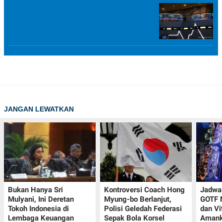
JANGAN LEWATKAN
Bukan Hanya Sri
Kontroversi Coach Hong
Jadwal
Mulyani, Ini Deretan
Myung-bo Berlanjut,
GOTF 
Tokoh Indonesia di
Polisi Geledah Federasi
dan Vi
Lembaga Keuangan
Sepak Bola Korsel
Amank