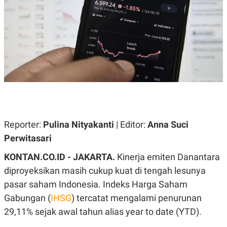
A
A
S
L
I
K
I
E
N
U
D
A
U
N
S
G
T
A
R
N
I
P
I
E
N
L
T
Reporter:
Pulina Nityakanti
| Editor:
Anna Suci
U
E
Perwitasari
A
R
N
N
G
A
KONTAN.CO.ID - JAKARTA.
Kinerja emiten Danantara
U
S
diproyeksikan masih cukup kuat di tengah lesunya
S
I
A
O
pasar saham Indonesia. Indeks Harga Saham
H
N
A
A
Gabungan (
IHSG
) tercatat mengalami penurunan
L
29,11% sejak awal tahun alias year to date (YTD).
P
R
E
E