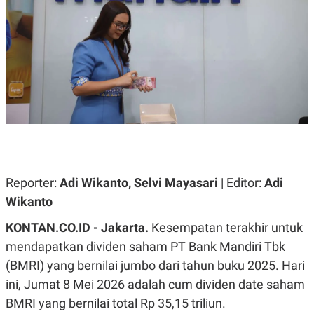
A
A
S
L
I
K
I
E
N
U
D
A
U
N
S
G
T
A
R
N
I
P
I
E
N
L
T
Reporter:
Adi Wikanto, Selvi Mayasari
| Editor:
Adi
U
E
A
R
Wikanto
N
N
G
A
KONTAN.CO.ID - Jakarta.
Kesempatan terakhir untuk
U
S
S
I
mendapatkan dividen saham PT Bank Mandiri Tbk
A
O
H
N
(BMRI) yang bernilai jumbo dari tahun buku 2025. Hari
A
A
L
ini, Jumat 8 Mei 2026 adalah cum dividen date saham
P
R
BMRI yang bernilai total Rp 35,15 triliun.
E
E