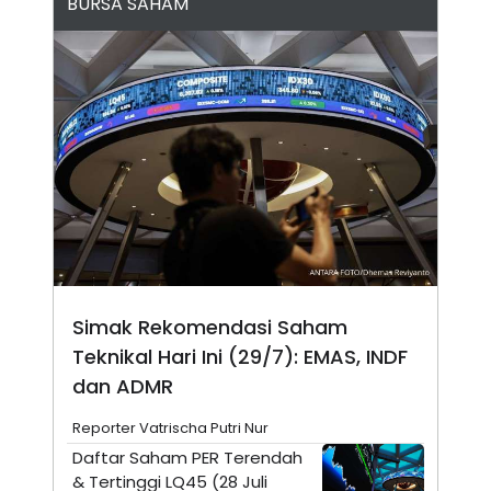
BURSA SAHAM
N
S
E
E
W
R
S
E
S
M
E
O
T
N
U
I
P
A
A
K
D
I
V
L
A
S
K
O
R
Simak Rekomendasi Saham
P
O
Teknikal Hari Ini (29/7): EMAS, INDF
R
A
dan ADMR
S
I
Reporter Vatrischa Putri Nur
K
N
Daftar Saham PER Terendah
I
A
& Tertinggi LQ45 (28 Juli
L
T