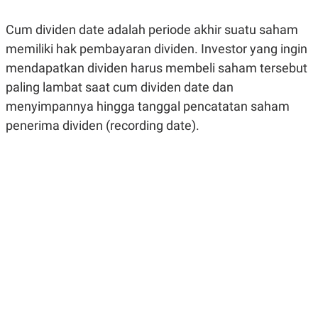
R
G
S
I
Cum dividen date adalah periode akhir suatu saham
O
O
N
N
memiliki hak pembayaran dividen. Investor yang ingin
A
A
L
L
mendapatkan dividen harus membeli saham tersebut
F
paling lambat saat cum dividen date dan
I
N
menyimpannya hingga tanggal pencatatan saham
A
N
penerima dividen (recording date).
C
E
Y
C
A
A
N
R
G
I
T
T
E
A
R
H
.
U
.
.
K
L
E
I
S
F