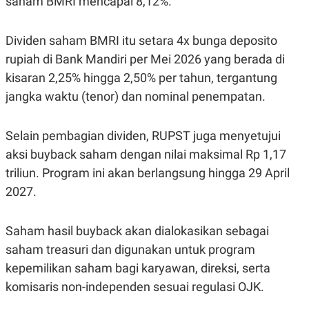
saham BMRI mencapai 8,12%.
S
A
A
G
T
E
D
S
Dividen saham BMRI itu setara 4x bunga deposito
A
rupiah di Bank Mandiri per Mei 2026 yang berada di
T
A
kisaran 2,25% hingga 2,50% per tahun, tergantung
K
L
jangka waktu (tenor) dan nominal penempatan.
O
I
N
P
T
S
A
U
Selain pembagian dividen, RUPST juga menyetujui
N
S
aksi buyback saham dengan nilai maksimal Rp 1,17
T
V
triliun. Program ini akan berlangsung hingga 29 April
2027.
JARINGAN
Saham hasil buyback akan dialokasikan sebagai
K
P
O
R
saham treasuri dan digunakan untuk program
N
E
kepemilikan saham bagi karyawan, direksi, serta
T
S
A
S
komisaris non-independen sesuai regulasi OJK.
N
R
A
E