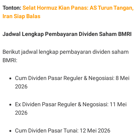
C
L
A
E
Tonton:
Selat Hormuz Kian Panas: AS Turun Tangan,
D
A
Iran Siap Balas
E
S
M
E
Y
.
I
Jadwal Lengkap Pembayaran Dividen Saham BMRI
D
L
K
A
I
Berikut jadwal lengkap pembayaran dividen saham
N
N
BMRI:
G
E
G
R
A
J
N
A
Cum Dividen Pasar Reguler & Negosiasi: 8 Mei
A
E
N
M
2026
C
I
E
T
T
E
Ex Dividen Pasar Reguler & Negosiasi: 11 Mei
A
N
K
2026
E
A
P
D
A
V
Cum Dividen Pasar Tunai: 12 Mei 2026
P
E
E
R