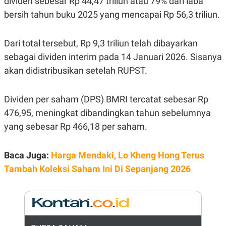
dividen sebesar Rp 44,47 triliun atau 79% dari laba
E
R
bersih tahun buku 2025 yang mencapai Rp 56,3 triliun.
F
B
O
U
K
S
Dari total tersebut, Rp 9,3 triliun telah dibayarkan
U
I
sebagai dividen interim pada 14 Januari 2026. Sisanya
S
N
E
akan didistribusikan setelah RUPST.
S
S
I
N
Dividen per saham (DPS) BMRI tercatat sebesar Rp
S
476,95, meningkat dibandingkan tahun sebelumnya
I
G
yang sebesar Rp 466,18 per saham.
H
T
S
B
Baca Juga:
Harga Mendaki, Lo Kheng Hong Terus
T
E
O
L
Tambah Koleksi Saham Ini Di Sepanjang 2026
C
A
K
N
S
J
E
A
T
O
U
N
P