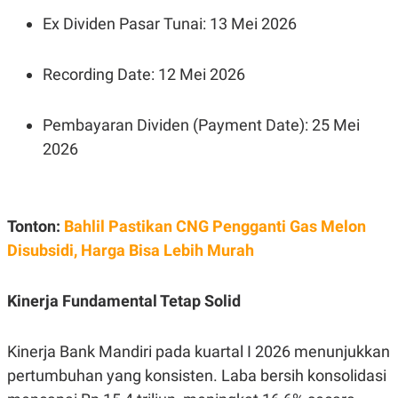
R
T
Ex Dividen Pasar Tunai: 13 Mei 2026
I
S
I
N
Recording Date: 12 Mei 2026
G
K
G
Pembayaran Dividen (Payment Date): 25 Mei
M
E
2026
D
I
A
.
I
Tonton:
Bahlil Pastikan CNG Pengganti Gas Melon
D
Disubsidi, Harga Bisa Lebih Murah
SITEMAP
PROFILE
TERM
Kinerja Fundamental Tetap Solid
OF
USE
PEDOMAN
Kinerja Bank Mandiri pada kuartal I 2026 menunjukkan
PEMBERITAAN
pertumbuhan yang konsisten. Laba bersih konsolidasi
SIBER
PRIVACY