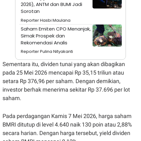
A
I
2026), ANTM dan BUMI Jadi
S
V
Sorotan
K
E
E
Reporter Hasbi Maulana
M
E
Saham Emiten CPO Menanjak,
N
Simak Prospek dan
T
Rekomendasi Analis
E
R
Reporter Pulina Nityakanti
I
A
N
Sementara itu, dividen tunai yang akan dibagikan
L
pada 25 Mei 2026 mencapai Rp 35,15 triliun atau
E
setara Rp 376,96 per saham. Dengan demikian,
S
T
investor berhak menerima sekitar Rp 37.696 per lot
A
R
saham.
I
Pada perdagangan Kamis 7 Mei 2026, harga saham
KANAL
BMRI ditutup di level 4.640 naik 130 poin atau 2,88%
secara harian. Dengan harga tersebut, yield dividen
P
I
U
M