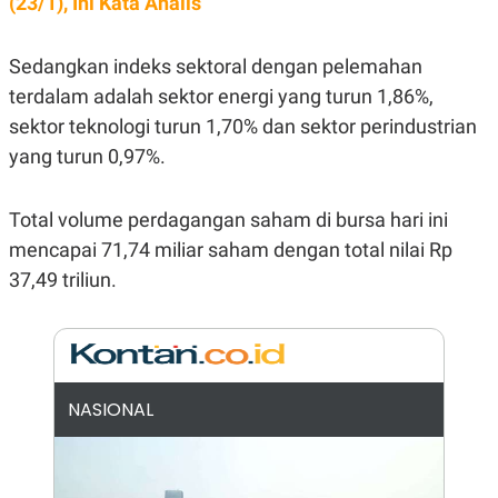
(23/1), Ini Kata Analis
E
R
F
B
Sedangkan indeks sektoral dengan pelemahan
O
U
K
S
terdalam adalah sektor energi yang turun 1,86%,
U
I
S
N
sektor teknologi turun 1,70% dan sektor perindustrian
E
yang turun 0,97%.
S
S
I
N
Total volume perdagangan saham di bursa hari ini
S
mencapai 71,74 miliar saham dengan total nilai Rp
I
G
37,49 triliun.
H
T
S
B
T
E
O
L
C
A
K
N
NASIONAL
S
J
E
A
T
O
U
N
P