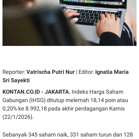
A
A
S
L
I
K
I
E
N
U
D
A
U
N
S
G
T
A
R
N
I
P
I
E
N
Reporter:
Vatrischa Putri Nur
| Editor:
Ignatia Maria
L
T
Sri Sayekti
U
E
A
R
N
N
KONTAN.CO.ID - JAKARTA.
Indeks Harga Saham
G
A
Gabungan (IHSG) ditutup melemah 18,14 poin atau
U
S
S
I
0,20% ke 8.992,18 pada akhir perdagangan Kamis
A
O
H
N
(22/1/2026).
A
A
L
P
R
Sebanyak 345 saham naik, 331 saham turun dan 128
E
E