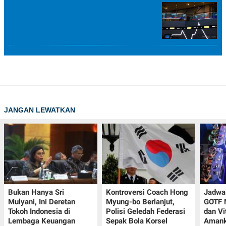
JANGAN LEWATKAN
Bukan Hanya Sri
Kontroversi Coach Hong
Jadwal
Mulyani, Ini Deretan
Myung-bo Berlanjut,
GOTF 
Tokoh Indonesia di
Polisi Geledah Federasi
dan Vi
Lembaga Keuangan
Sepak Bola Korsel
Amank