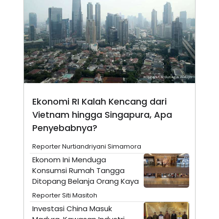
N
S
E
E
W
R
S
E
S
M
E
O
T
N
U
I
P
A
A
K
D
I
Ekonomi RI Kalah Kencang dari
V
L
A
Vietnam hingga Singapura, Apa
S
K
Penyebabnya?
O
R
Reporter Nurtiandriyani Simamora
P
O
Ekonom Ini Menduga
R
Konsumsi Rumah Tangga
A
S
Ditopang Belanja Orang Kaya
I
Reporter Siti Masitoh
K
N
I
A
Investasi China Masuk
L
T