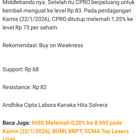
Middlebands nya. Setelah itu CPRO berpeluang untuk
R
T
I
kembali menguat ke level Rp 83. Pada perdagangan
S
I
Kamis (22/1/2026), CPRO ditutup melemah 1,35% ke
N
level Rp 73 per saham.
G
K
G
Rekomendasi: Buy on Weakness
M
E
D
I
A
Support: Rp 68
.
I
D
Resistance: Rp 82
Andhika Cipta Labora Kanaka Hita Solvera
SITEMAP
PROFILE
TERM
OF
USE
PEDOMAN
Baca Juga:
IHSG Melemah 0,20% ke 8.992 pada
PEMBERITAAN
Kamis (22/1/2026), BUMI, BRPT, SCMA Top Losers
SIBER
LQ45
PRIVACY