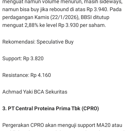
menguat namun volume menurun, masih sideways,
C
L
A
E
namun bisa buy jika rebound di atas Rp 3.940. Pada
D
A
E
S
perdagangan Kamis (22/1/2026), BBSI ditutup
M
E
menguat 2,88% ke level Rp 3.930 per saham.
Y
.
I
D
Rekomendasi: Speculative Buy
L
K
A
I
N
N
G
E
Support: Rp 3.820
G
R
A
J
N
A
Resistance: Rp 4.160
A
E
N
M
C
I
E
T
Achmad Yaki BCA Sekuritas
T
E
A
N
K
3. PT Central Proteina Prima Tbk (CPRO)
E
A
P
D
A
V
P
E
Pergerakan CPRO akan menguji support MA20 atau
E
R