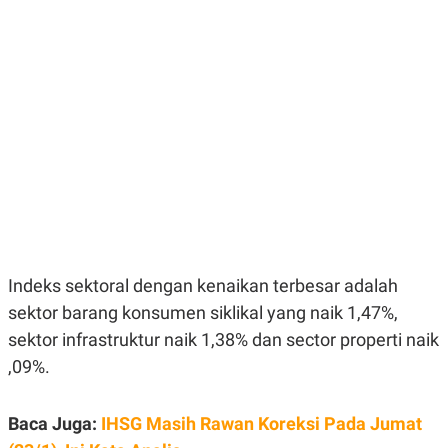
E
E
H
S
A
T
T
Y
A
L
N
E
E
A
N
N
G
A
L
L
I
I
S
S
H
I
S
E
K
X
O
E
L
Indeks sektoral dengan kenaikan terbesar adalah
C
O
U
M
sektor barang konsumen siklikal yang naik 1,47%,
T
sektor infrastruktur naik 1,38% dan sector properti naik
I
V
,09%.
E
C
O
R
Baca Juga:
IHSG Masih Rawan Koreksi Pada Jumat
N