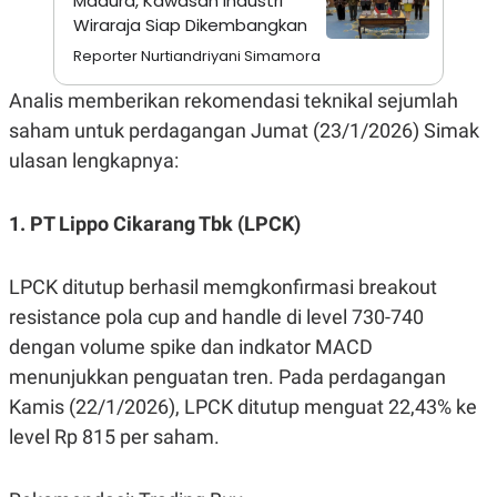
Madura, Kawasan Industri
A
I
Wiraraja Siap Dikembangkan
S
V
K
E
Reporter Nurtiandriyani Simamora
E
M
E
Analis memberikan rekomendasi teknikal sejumlah
N
saham untuk perdagangan Jumat (23/1/2026) Simak
T
E
ulasan lengkapnya:
R
I
A
N
1. PT Lippo Cikarang Tbk (LPCK)
L
E
LPCK ditutup berhasil memgkonfirmasi breakout
S
T
resistance pola cup and handle di level 730-740
A
R
dengan volume spike dan indkator MACD
I
menunjukkan penguatan tren. Pada perdagangan
Kamis (22/1/2026), LPCK ditutup menguat 22,43% ke
KANAL
level Rp 815 per saham.
P
I
U
M