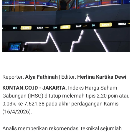
A
A
S
L
I
K
I
E
N
U
D
A
U
N
S
G
T
A
R
N
I
P
I
E
N
L
T
Reporter:
U
E
Alya Fathinah
| Editor:
Herlina Kartika Dewi
A
R
N
N
KONTAN.CO.ID - JAKARTA.
Indeks Harga Saham
G
A
Gabungan (IHSG) ditutup melemah tipis 2,20 poin atau
U
S
S
I
0,03% ke 7.621,38 pada akhir perdagangan Kamis
A
O
H
N
(16/4/2026).
A
A
L
P
R
Analis memberikan rekomendasi teknikal sejumlah
E
E