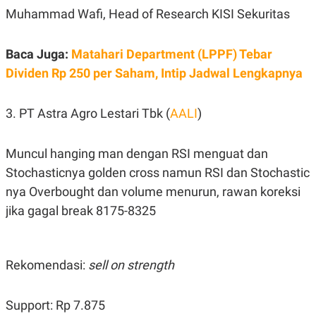
S
A
Muhammad Wafi, Head of Research KISI Sekuritas
A
G
T
E
D
S
A
Baca Juga:
Matahari Department (LPPF) Tebar
T
Dividen Rp 250 per Saham, Intip Jadwal Lengkapnya
A
K
L
O
I
3. PT Astra Agro Lestari Tbk (
AALI
)
N
P
T
S
A
U
N
S
Muncul hanging man dengan RSI menguat dan
T
V
Stochasticnya golden cross namun RSI dan Stochastic
nya Overbought dan volume menurun, rawan koreksi
JARINGAN
jika gagal break 8175-8325
K
P
O
R
N
E
Rekomendasi:
sell on strength
T
S
A
S
N
R
Support: Rp 7.875
A
E