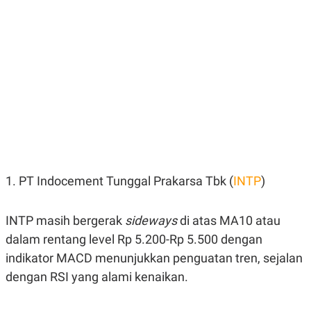
E
E
H
S
A
T
T
Y
A
L
N
E
E
A
N
N
G
A
L
L
I
I
S
S
H
I
S
E
K
1. PT Indocement Tunggal Prakarsa Tbk (
INTP
)
X
O
E
L
C
O
U
M
INTP masih bergerak
sideways
di atas MA10 atau
T
I
dalam rentang level Rp 5.200-Rp 5.500 dengan
V
indikator MACD menunjukkan penguatan tren, sejalan
E
C
dengan RSI yang alami kenaikan.
O
R
N