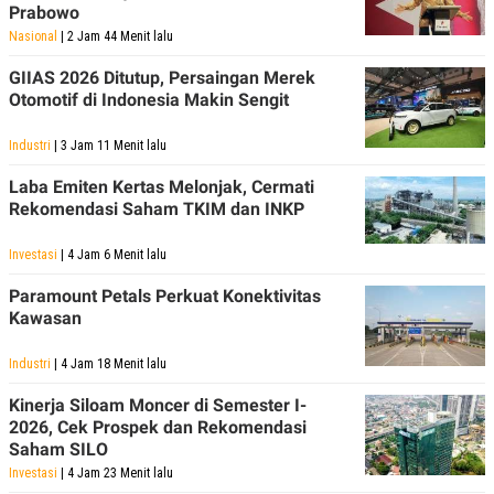
R
T
Prabowo
I
Nasional
| 2 Jam 44 Menit lalu
S
I
GIIAS 2026 Ditutup, Persaingan Merek
N
G
Otomotif di Indonesia Makin Sengit
K
G
Industri
| 3 Jam 11 Menit lalu
M
E
Laba Emiten Kertas Melonjak, Cermati
D
Rekomendasi Saham TKIM dan INKP
I
A
.
Investasi
| 4 Jam 6 Menit lalu
I
D
Paramount Petals Perkuat Konektivitas
Kawasan
Industri
| 4 Jam 18 Menit lalu
SITEMAP
PROFILE
TERM
OF
USE
Kinerja Siloam Moncer di Semester I-
2026, Cek Prospek dan Rekomendasi
PEDOMAN
PEMBERITAAN
Saham SILO
SIBER
Investasi
| 4 Jam 23 Menit lalu
PRIVACY