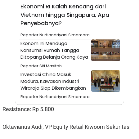
Ekonomi RI Kalah Kencang dari
N
S
E
E
Vietnam hingga Singapura, Apa
W
R
S
E
Penyebabnya?
S
M
E
O
Reporter Nurtiandriyani Simamora
T
N
U
I
Ekonom Ini Menduga
P
A
Konsumsi Rumah Tangga
A
K
Ditopang Belanja Orang Kaya
D
I
V
L
Reporter Siti Masitoh
A
S
Investasi China Masuk
K
Madura, Kawasan Industri
O
Wiraraja Siap Dikembangkan
R
P
Reporter Nurtiandriyani Simamora
O
R
A
Resistance: Rp 5.800
S
I
Oktavianus Audi, VP Equity Retail Kiwoom Sekuritas
K
N
I
A
L
T