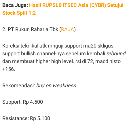
A
I
Baca Juga:
Hasil RUPSLB ITSEC Asia (CYBR) Setujui
S
V
K
E
Stock Split 1:2
E
M
E
2. PT Rukun Raharja Tbk (
RAJA
)
N
T
E
R
Koreksi teknikal utk mnguji support ma20 skligus
I
A
support bullish channel-nya sebelum kembali
rebound
N
dan membuat higher high level. rsi di 72, macd histo
L
+156.
E
S
T
A
Rekomendasi:
buy on weakness
R
I
Support: Rp 4.500
KANAL
Resistance: Rp 5.100
P
I
U
M