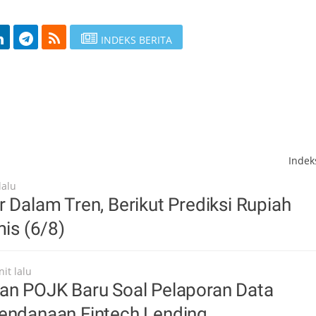
INDEKS BERITA
Inde
lalu
r Dalam Tren, Berikut Prediksi Rupiah
mis (6/8)
it lalu
kan POJK Baru Soal Pelaporan Data
Pendanaan Fintech Lending