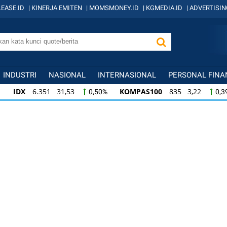
EASE.ID
|
KINERJA EMITEN
|
MOMSMONEY.ID
|
KGMEDIA.ID
|
ADVERTISIN
INDUSTRI
NASIONAL
INTERNASIONAL
PERSONAL FINA
IDX
6.351 31,53
KOMPAS100
835 3,22
0,50%
0,3
IDX
6.351 31,53
KOMPAS100
835 3,22
0,50%
0,3
KOMPAS100
835 3,22
LQ45
634 -1,22
0,39%
-0,1