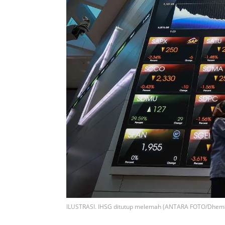
ILUSTRASI. IHSG ditutup melemah (ANTARA FOTO/Dhema