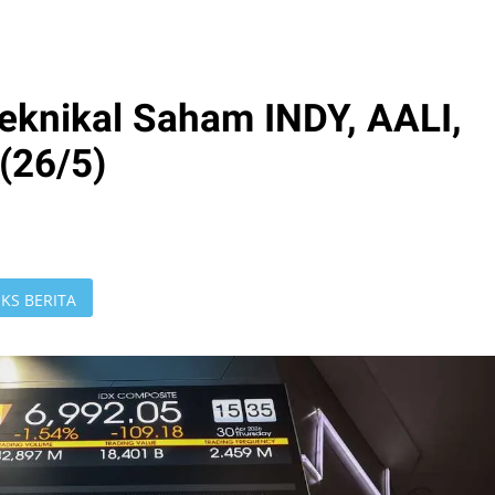
knikal Saham INDY, AALI,
(26/5)
KS BERITA