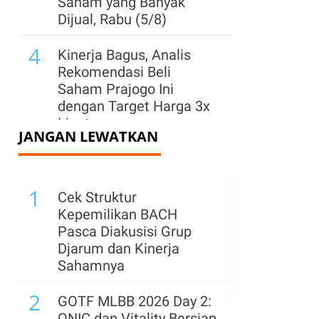
Saham yang Banyak
Dijual, Rabu (5/8)
4
Kinerja Bagus, Analis
Rekomendasi Beli
Saham Prajogo Ini
dengan Target Harga 3x
Lipat
JANGAN LEWATKAN
5
Wall Street Cetak Rekor
Baru, S&P 500 dan Dow
1
Jones Kembali Menguat
Cek Struktur
Kepemilikan BACH
6
Harga Saham Ini Rp 595,
Pasca Diakusisi Grup
Investor Bisa Terima
Djarum dan Kinerja
Dividen dengan Yield 7%
Sahamnya
7
2
Harga Saham Blue Chip
GOTF MLBB 2026 Day 2:
Ini Bangkit Saat Laporan
ONIC dan Vitality Bersiap