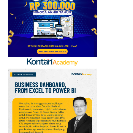
6
Telegram Sempat Hilang
dari App Store, Ini
Penjelasan Apple dan
Durov
7
Kabar Transfer Man
United: 6 Pemain
Berpeluang Hengkang
Sebelum Deadline
8
Link dan Syarat
Dokumen Pendaftaran
Pandang Istana untuk
Ikut Upacara HUT Ke-81
RI
9
Sejarah Hari
Keantariksaan Nasional