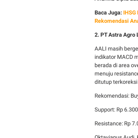
Baca Juga:
IHSG 
Rekomendasi Ana
2. P
T Astra Agro 
AALI masih berge
indikator MACD m
berada di area ov
menuju resistance
ditutup terkoreks
Rekomendasi: Buy
Support: Rp 6.300
Resistance: Rp 7
Oktavianus Audi,