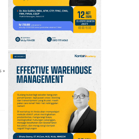
Setiap 6 Agustus dan
Cara Merayakannya
10
Oppo A7 Pro Max Rilis
dengan Baterai 10.000
mAh, Terbesar
Sepanjang Sejarah Oppo
ks
»