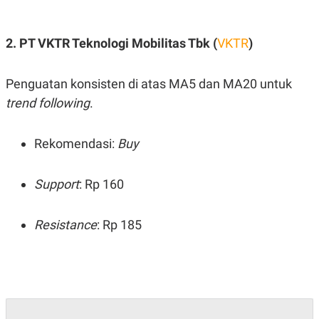
C
L
A
E
D
A
E
S
2. PT VKTR Teknologi Mobilitas Tbk (
VKTR
)
M
E
Y
.
I
Penguatan konsisten di atas MA5 dan MA20 untuk
D
L
K
trend following
.
A
I
N
N
G
E
Rekomendasi:
Buy
G
R
A
J
N
A
A
E
Support
: Rp 160
N
M
C
I
E
T
Resistance
: Rp 185
T
E
A
N
K
E
A
P
D
A
V
P
E
E
R