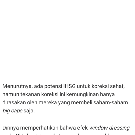
E
E
H
S
A
T
T
Y
A
L
N
E
E
A
N
N
G
A
L
L
I
I
S
S
H
I
S
E
K
X
O
E
L
Menurutnya, ada potensi IHSG untuk koreksi sehat,
C
O
U
M
namun tekanan koreksi ini kemungkinan hanya
T
dirasakan oleh mereka yang membeli saham-saham
I
V
big caps
saja.
E
C
O
R
Dirinya memperhatikan bahwa efek
window dressing
N