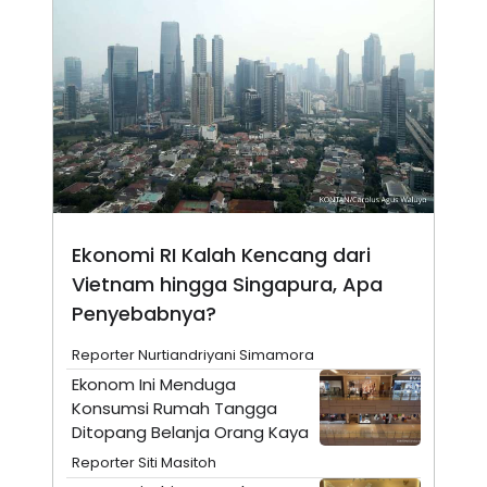
N
S
E
E
W
R
S
E
S
M
E
O
T
N
U
I
P
A
A
K
D
I
V
L
A
Ekonomi RI Kalah Kencang dari
S
K
Vietnam hingga Singapura, Apa
O
Penyebabnya?
R
P
O
Reporter Nurtiandriyani Simamora
R
A
Ekonom Ini Menduga
S
Konsumsi Rumah Tangga
I
Ditopang Belanja Orang Kaya
K
N
I
A
Reporter Siti Masitoh
L
T