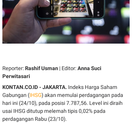
A
A
S
L
I
K
I
E
N
U
D
A
U
N
S
G
T
A
R
N
I
P
I
E
N
Reporter:
Rashif Usman
| Editor:
Anna Suci
L
T
Perwitasari
U
E
A
R
N
N
KONTAN.CO.ID - JAKARTA.
Indeks Harga Saham
G
A
Gabungan (
IHSG
) akan memulai perdagangan pada
U
S
S
I
hari ini (24/10), pada posisi 7.787,56. Level ini diraih
A
O
H
N
usai IHSG ditutup melemah tipis 0,02% pada
A
A
perdagangan Rabu (23/10).
L
P
R
E
E