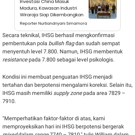
Investasi China Masuk
A
I
S
V
Madura, Kawasan Industri
K
E
Wiraraja Siap Dikembangkan
E
M
Reporter Nurtiandriyani Simamora
E
N
Secara teknikal, IHSG berhasil mengkonfirmasi
T
E
pembentukan pola
bullish flag
dan sudah sempat
R
I
menyentuh level 7.800. Namun, IHSG membentuk
A
resistance
pada 7.800 sebagai level psikologis.
N
L
E
Kondisi ini membuat penguatan IHSG menjadi
S
T
tertahan dan berpotensi mengalami koreksi. Selain itu,
A
R
IHSG masih memiliki
supply zone
pada area 7829 –
I
7910.
KANAL
"Memperhatikan faktor-faktor di atas, kami
memproyeksikan hari ini IHSG berpotensi bergerak
P
I
U
M
mixed
dalam
range
7740 – 7810," tulis William dalam