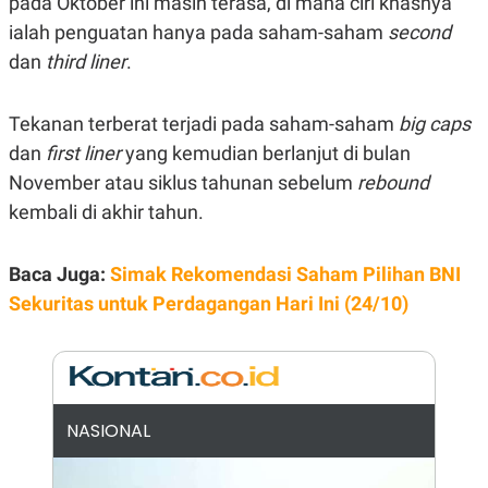
pada Oktober ini masih terasa, di mana ciri khasnya
E
R
ialah penguatan hanya pada saham-saham
second
F
B
dan
third liner
.
O
U
K
S
U
I
S
N
Tekanan terberat terjadi pada saham-saham
big caps
E
dan
first liner
yang kemudian berlanjut di bulan
S
S
November atau siklus tahunan sebelum
rebound
I
N
kembali di akhir tahun.
S
I
G
Baca Juga:
Simak Rekomendasi Saham Pilihan BNI
H
T
Sekuritas untuk Perdagangan Hari Ini (24/10)
S
B
T
E
O
L
C
A
K
N
S
J
NASIONAL
E
A
T
O
U
N
P