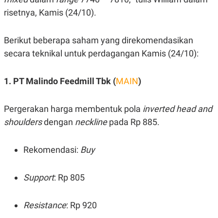
S
A
A
G
risetnya, Kamis (24/10).
T
E
D
S
A
Berikut beberapa saham yang direkomendasikan
T
A
secara teknikal untuk perdagangan Kamis (24/10):
K
L
O
I
N
P
1. PT Malindo Feedmill Tbk (
MAIN
)
T
S
A
U
N
S
Pergerakan harga membentuk pola
inverted head and
T
V
shoulders
dengan
neckline
pada Rp 885.
JARINGAN
Rekomendasi:
Buy
K
P
O
R
Support
: Rp 805
N
E
T
S
A
S
Resistance
: Rp 920
N
R
A
E