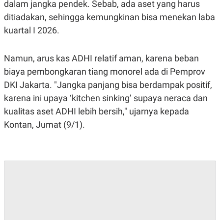
C
L
dalam jangka pendek. Sebab, ada aset yang harus
A
E
ditiadakan, sehingga kemungkinan bisa menekan laba
D
A
E
S
kuartal I 2026.
M
E
Y
.
I
Namun, arus kas ADHI relatif aman, karena beban
D
L
K
biaya pembongkaran tiang monorel ada di Pemprov
A
I
DKI Jakarta. "Jangka panjang bisa berdampak positif,
N
N
G
E
karena ini upaya ‘kitchen sinking’ supaya neraca dan
G
R
A
J
kualitas aset ADHI lebih bersih," ujarnya kepada
N
A
Kontan, Jumat (9/1).
A
E
N
M
C
I
E
T
T
E
A
N
K
E
A
P
D
A
V
P
E
E
R