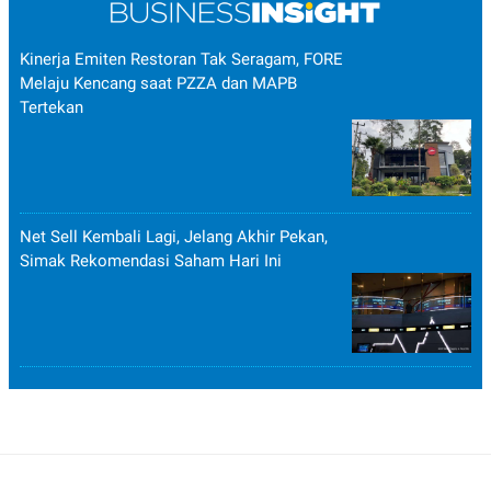
Kinerja Emiten Restoran Tak Seragam, FORE
Melaju Kencang saat PZZA dan MAPB
Tertekan
Net Sell Kembali Lagi, Jelang Akhir Pekan,
Simak Rekomendasi Saham Hari Ini