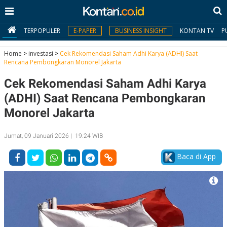
TERPOPULER
E-PAPER
BUSINESS INSIGHT
KONTAN TV
P
Home
>
investasi
>
Cek Rekomendasi Saham Adhi Karya (ADHI) Saat
Rencana Pembongkaran Monorel Jakarta
MY
Cek Rekomendasi Saham Adhi Karya
KONTAN
(ADHI) Saat Rencana Pembongkaran
Daftar
Monorel Jakarta
Masuk
Jumat, 09 Januari 2026 | 19:24 WIB
Baca di App
BERITA
I
N
N
A
V
S
E
I
S
O
T
N