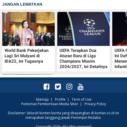
JANGAN LEWATKAN
World Bank Pekerjakan
UEFA Terapkan Dua
UEFA h
Lagi Sri Mulyani di
Aturan Baru di Liga
Ini Da
IDA22, Ini Tugasnya
Champions Musim
Menen
2026/2027, Ini Detailnya
Infant
Sitemap
|
Profile
|
Term of Use
Pedoman Pemberitaan Media Siber
|
Privacy Policy
Jadwal Perempat Final
Disclaimer: Seluruh konten berita yang ditayangkan di kontan.co.id ini
merupakan tanggung jawab Pemimpin Redaksi.
GOTF MLBB 2026: ONIC
dan Vitality Bersiap
Copyright 2026. All rights reserved