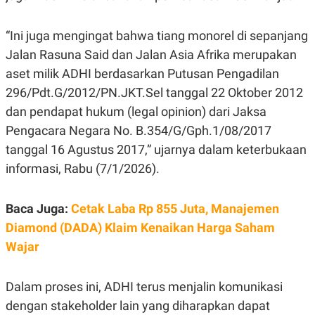
E
R
F
B
“Ini juga mengingat bahwa tiang monorel di sepanjang
O
U
Jalan Rasuna Said dan Jalan Asia Afrika merupakan
K
S
U
I
aset milik ADHI berdasarkan Putusan Pengadilan
S
N
E
296/Pdt.G/2012/PN.JKT.Sel tanggal 22 Oktober 2012
S
dan pendapat hukum (legal opinion) dari Jaksa
S
I
Pengacara Negara No. B.354/G/Gph.1/08/2017
N
S
tanggal 16 Agustus 2017,” ujarnya dalam keterbukaan
I
informasi, Rabu (7/1/2026).
G
H
T
Baca Juga:
Cetak Laba Rp 855 Juta, Manajemen
S
B
T
E
Diamond (DADA) Klaim Kenaikan Harga Saham
O
L
C
A
Wajar
K
N
S
J
E
A
Dalam proses ini, ADHI terus menjalin komunikasi
T
O
U
N
dengan stakeholder lain yang diharapkan dapat
P