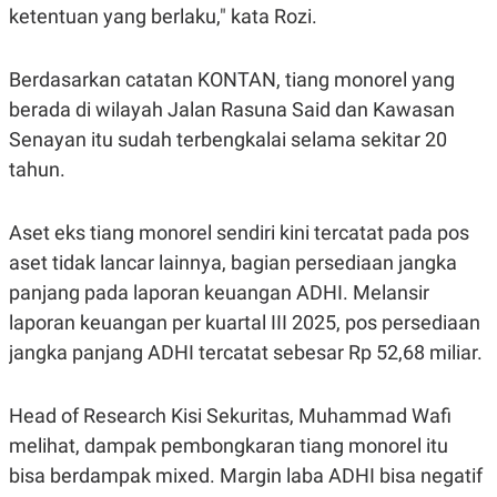
S
A
ketentuan yang berlaku," kata Rozi.
A
G
T
E
D
S
Berdasarkan catatan KONTAN, tiang monorel yang
A
T
berada di wilayah Jalan Rasuna Said dan Kawasan
A
Senayan itu sudah terbengkalai selama sekitar 20
K
L
O
I
tahun.
N
P
T
S
A
U
Aset eks tiang monorel sendiri kini tercatat pada pos
N
S
T
aset tidak lancar lainnya, bagian persediaan jangka
V
panjang pada laporan keuangan ADHI. Melansir
laporan keuangan per kuartal III 2025, pos persediaan
JARINGAN
jangka panjang ADHI tercatat sebesar Rp 52,68 miliar.
K
P
O
R
Head of Research Kisi Sekuritas, Muhammad Wafi
N
E
T
S
melihat, dampak pembongkaran tiang monorel itu
A
S
N
R
bisa berdampak mixed. Margin laba ADHI bisa negatif
A
E