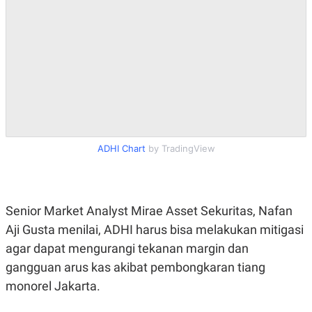
R
T
I
S
I
N
G
K
G
M
E
D
I
A
ADHI Chart
by TradingView
.
I
D
Senior Market Analyst Mirae Asset Sekuritas, Nafan
Aji Gusta menilai, ADHI harus bisa melakukan mitigasi
SITEMAP
PROFILE
TERM
OF
agar dapat mengurangi tekanan margin dan
USE
gangguan arus kas akibat pembongkaran tiang
PEDOMAN
PEMBERITAAN
monorel Jakarta.
SIBER
PRIVACY