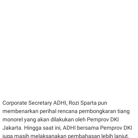
E
E
H
S
A
T
T
Y
A
L
N
E
E
A
N
N
G
A
L
L
I
I
S
S
H
I
S
E
K
X
O
E
L
C
O
U
M
T
Corporate Secretary ADHI, Rozi Sparta pun
I
V
membenarkan perihal rencana pembongkaran tiang
E
monorel yang akan dilakukan oleh Pemprov DKI
C
O
Jakarta. Hingga saat ini, ADHI bersama Pemprov DKI
R
N
juga masih melaksanakan pembahasan lebih lanjut.