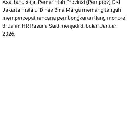
Asal tahu saja, Pemerintah Provinsi (Pemprov) DKI
R
G
S
I
Jakarta melalui Dinas Bina Marga memang tengah
O
O
mempercepat rencana pembongkaran tiang monorel
N
N
A
A
di Jalan HR Rasuna Said menjadi di bulan Januari
L
L
F
2026.
I
N
A
N
C
E
Y
C
A
A
N
R
G
I
T
T
E
A
R
H
.
U
.
.
K
L
E
I
S
F