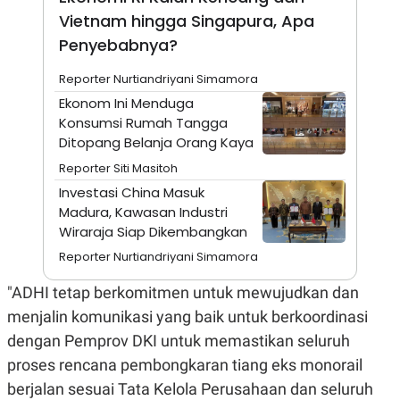
A
I
Vietnam hingga Singapura, Apa
S
V
K
E
Penyebabnya?
E
M
E
Reporter Nurtiandriyani Simamora
N
Ekonom Ini Menduga
T
E
Konsumsi Rumah Tangga
R
Ditopang Belanja Orang Kaya
I
A
Reporter Siti Masitoh
N
Investasi China Masuk
L
Madura, Kawasan Industri
E
S
Wiraraja Siap Dikembangkan
T
Reporter Nurtiandriyani Simamora
A
R
I
"ADHI tetap berkomitmen untuk mewujudkan dan
menjalin komunikasi yang baik untuk berkoordinasi
KANAL
dengan Pemprov DKI untuk memastikan seluruh
proses rencana pembongkaran tiang eks monorail
P
I
berjalan sesuai Tata Kelola Perusahaan dan seluruh
U
M