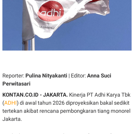
A
A
S
L
I
K
I
E
N
U
D
A
U
N
S
G
T
A
R
N
I
P
I
E
N
L
T
Reporter:
Pulina Nityakanti
| Editor:
Anna Suci
U
E
A
R
Perwitasari
N
N
G
A
KONTAN.CO.ID - JAKARTA.
Kinerja PT Adhi Karya Tbk
U
S
S
I
(
ADHI
) di awal tahun 2026 diproyeksikan bakal sedikit
A
O
tertekan akibat rencana pembongkaran tiang monorel
H
N
A
A
Jakarta.
L
P
R
E
E