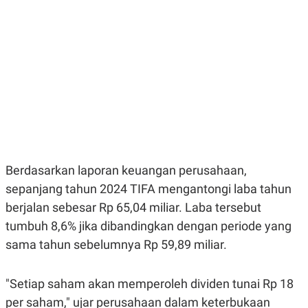
E
E
H
S
A
T
T
Y
A
L
N
E
E
A
N
N
G
A
L
L
I
I
S
S
H
I
S
E
K
Berdasarkan laporan keuangan perusahaan,
X
O
sepanjang tahun 2024 TIFA mengantongi laba tahun
E
L
C
O
berjalan sebesar Rp 65,04 miliar. Laba tersebut
U
M
T
tumbuh 8,6% jika dibandingkan dengan periode yang
I
sama tahun sebelumnya Rp 59,89 miliar.
V
E
C
O
"Setiap saham akan memperoleh dividen tunai Rp 18
R
N
per saham," ujar perusahaan dalam keterbukaan