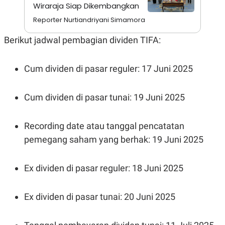
A
I
Wiraraja Siap Dikembangkan
S
V
K
E
Reporter Nurtiandriyani Simamora
E
M
Berikut jadwal pembagian dividen TIFA:
E
N
T
Cum dividen di pasar reguler: 17 Juni 2025
E
R
I
A
Cum dividen di pasar tunai: 19 Juni 2025
N
L
E
Recording date atau tanggal pencatatan
S
T
pemegang saham yang berhak: 19 Juni 2025
A
R
I
Ex dividen di pasar reguler: 18 Juni 2025
KANAL
Ex dividen di pasar tunai: 20 Juni 2025
P
I
U
M