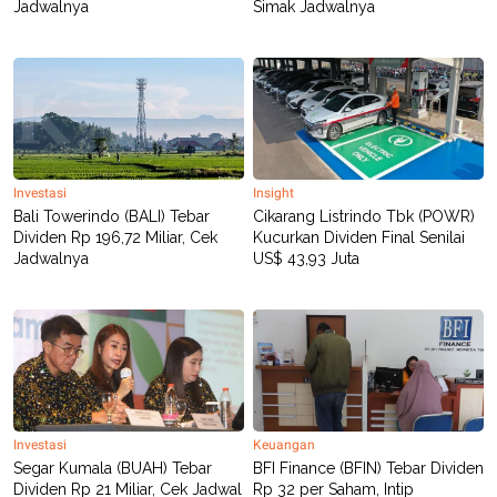
C
L
Jadwalnya
Simak Jadwalnya
A
E
D
A
E
S
M
E
Y
.
I
D
L
K
A
I
N
N
Investasi
Insight
G
E
Bali Towerindo (BALI) Tebar
Cikarang Listrindo Tbk (POWR)
G
R
Dividen Rp 196,72 Miliar, Cek
Kucurkan Dividen Final Senilai
A
J
Jadwalnya
US$ 43,93 Juta
N
A
A
E
N
M
C
I
E
T
T
E
A
N
K
E
A
P
D
Investasi
Keuangan
A
V
Segar Kumala (BUAH) Tebar
BFI Finance (BFIN) Tebar Dividen
P
E
E
R
Dividen Rp 21 Miliar, Cek Jadwal
Rp 32 per Saham, Intip