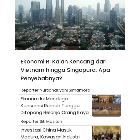
N
S
E
E
W
R
S
E
S
M
E
O
T
N
U
I
P
A
A
K
D
I
Ekonomi RI Kalah Kencang dari
V
L
Vietnam hingga Singapura, Apa
A
S
Penyebabnya?
K
O
R
Reporter Nurtiandriyani Simamora
P
Ekonom Ini Menduga
O
R
Konsumsi Rumah Tangga
A
Ditopang Belanja Orang Kaya
S
I
Reporter Siti Masitoh
K
N
Investasi China Masuk
I
A
Madura, Kawasan Industri
L
T