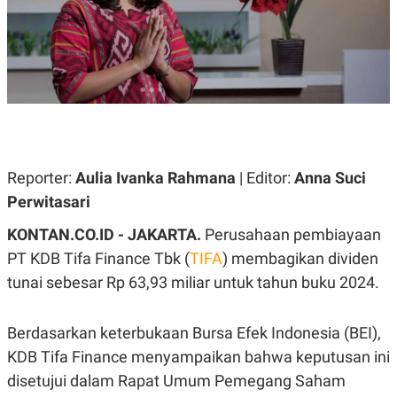
A
A
S
L
I
K
I
E
N
U
D
A
U
N
S
G
T
A
R
N
I
Reporter:
Aulia Ivanka Rahmana
| Editor:
Anna Suci
P
I
Perwitasari
E
N
L
T
U
E
KONTAN.CO.ID - JAKARTA.
Perusahaan pembiayaan
A
R
PT KDB Tifa Finance Tbk (
TIFA
) membagikan dividen
N
N
G
A
tunai sebesar Rp 63,93 miliar untuk tahun buku 2024.
U
S
S
I
A
O
H
N
Berdasarkan keterbukaan Bursa Efek Indonesia (BEI),
A
A
KDB Tifa Finance menyampaikan bahwa keputusan ini
L
disetujui dalam Rapat Umum Pemegang Saham
P
R
E
E