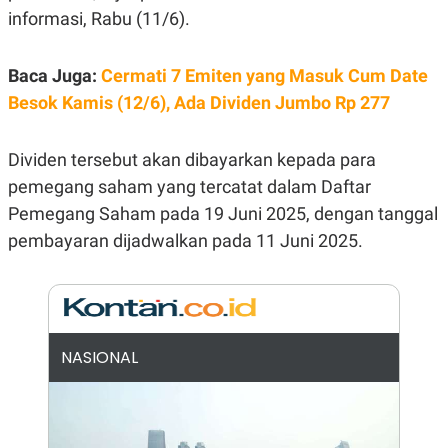
E
informasi, Rabu (11/6).
R
F
B
O
U
Baca Juga:
Cermati 7 Emiten yang Masuk Cum Date
K
S
U
I
Besok Kamis (12/6), Ada Dividen Jumbo Rp 277
S
N
E
S
Dividen tersebut akan dibayarkan kepada para
S
I
pemegang saham yang tercatat dalam Daftar
N
S
Pemegang Saham pada 19 Juni 2025, dengan tanggal
I
G
pembayaran dijadwalkan pada 11 Juni 2025.
H
T
S
B
T
E
O
L
C
A
NASIONAL
K
N
S
J
E
A
T
O
U
N
P