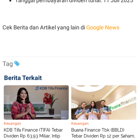
Tanggal pembayaran dividen tunai: 11 Juli 2025
S
A
A
G
T
E
D
S
A
Cek Berita dan Artikel yang lain di
Google News
T
A
K
L
O
I
N
P
T
S
A
U
Tag
N
S
T
V
Berita Terkait
JARINGAN
K
P
O
R
N
E
T
S
Keuangan
Keuangan
A
S
KDB Tifa Finance (TIFA) Tebar
Buana Finance Tbk (BBLD)
N
R
Dividen Rp 63,93 Miliar, Intip
Tebar Dividen Rp 12 per Saham,
A
E