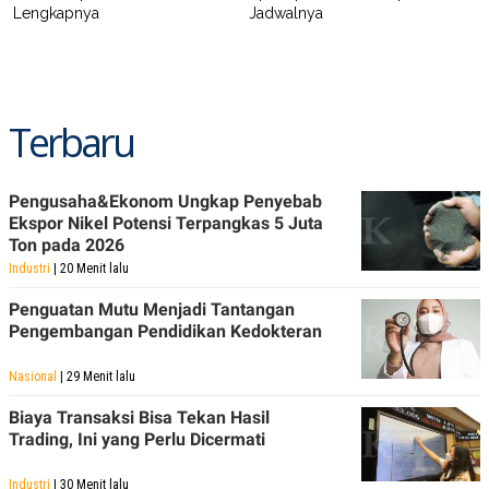
R
T
Lengkapnya
Jadwalnya
I
S
I
N
G
Terbaru
K
G
M
E
D
Pengusaha&Ekonom Ungkap Penyebab
I
Ekspor Nikel Potensi Terpangkas 5 Juta
A
Ton pada 2026
.
I
Industri
| 20 Menit lalu
D
Penguatan Mutu Menjadi Tantangan
Pengembangan Pendidikan Kedokteran
SITEMAP
PROFILE
TERM
Nasional
| 29 Menit lalu
OF
USE
Biaya Transaksi Bisa Tekan Hasil
PEDOMAN
Trading, Ini yang Perlu Dicermati
PEMBERITAAN
SIBER
Industri
| 30 Menit lalu
PRIVACY