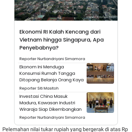
N
S
E
E
W
R
S
E
S
M
E
O
Ekonomi RI Kalah Kencang dari
T
N
U
I
Vietnam hingga Singapura, Apa
P
A
Penyebabnya?
A
K
D
I
Reporter Nurtiandriyani Simamora
V
L
A
Ekonom Ini Menduga
S
Konsumsi Rumah Tangga
K
O
Ditopang Belanja Orang Kaya
R
Reporter Siti Masitoh
P
O
Investasi China Masuk
R
Madura, Kawasan Industri
A
S
Wiraraja Siap Dikembangkan
I
Reporter Nurtiandriyani Simamora
K
N
I
A
Pelemahan nilai tukar rupiah yang bergerak di atas Rp
L
T