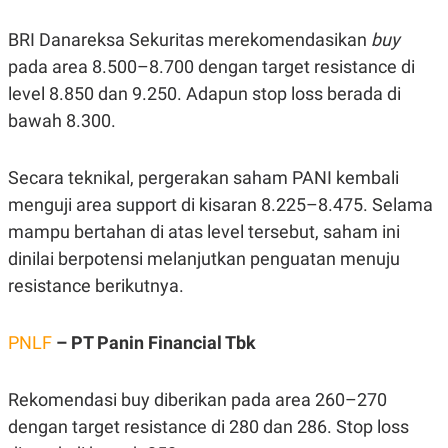
C
L
A
E
D
A
BRI Danareksa Sekuritas merekomendasikan
buy
E
S
pada area 8.500–8.700 dengan target resistance di
M
E
Y
.
level 8.850 dan 9.250. Adapun stop loss berada di
I
D
bawah 8.300.
L
K
A
I
N
N
Secara teknikal, pergerakan saham PANI kembali
G
E
menguji area support di kisaran 8.225–8.475. Selama
G
R
A
J
mampu bertahan di atas level tersebut, saham ini
N
A
A
E
dinilai berpotensi melanjutkan penguatan menuju
N
M
resistance berikutnya.
C
I
E
T
T
E
A
N
PNLF
– PT Panin Financial Tbk
K
E
A
P
D
Rekomendasi buy diberikan pada area 260–270
A
V
dengan target resistance di 280 dan 286. Stop loss
P
E
E
R