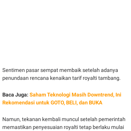
E
E
H
S
A
T
T
Y
A
L
N
E
E
A
N
N
G
A
L
L
I
I
S
S
H
I
S
Sentimen pasar sempat membaik setelah adanya
E
K
X
O
penundaan rencana kenaikan tarif royalti tambang.
E
L
C
O
U
M
Baca Juga:
Saham Teknologi Masih Downtrend, Ini
T
I
Rekomendasi untuk GOTO, BELI, dan BUKA
V
E
C
O
Namun, tekanan kembali muncul setelah pemerintah
R
memastikan penyesuaian royalti tetap berlaku mulai
N