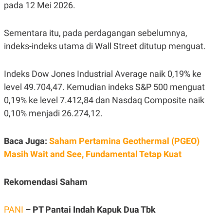
S
A
pada 12 Mei 2026.
A
G
T
E
D
S
Sementara itu, pada perdagangan sebelumnya,
A
T
indeks-indeks utama di Wall Street ditutup menguat.
A
K
L
O
I
Indeks Dow Jones Industrial Average naik 0,19% ke
N
P
T
S
level 49.704,47. Kemudian indeks S&P 500 menguat
A
U
0,19% ke level 7.412,84 dan Nasdaq Composite naik
N
S
T
0,10% menjadi 26.274,12.
V
Baca Juga:
Saham Pertamina Geothermal (PGEO)
JARINGAN
Masih Wait and See, Fundamental Tetap Kuat
K
P
O
R
Rekomendasi Saham
N
E
T
S
A
S
N
R
PANI
– PT Pantai Indah Kapuk Dua Tbk
A
E