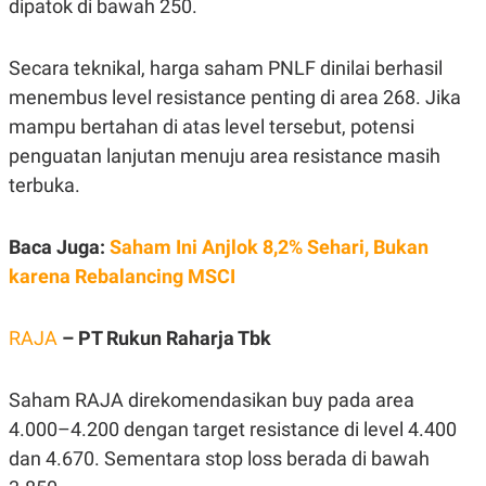
dipatok di bawah 250.
R
T
I
S
I
Secara teknikal, harga saham PNLF dinilai berhasil
N
menembus level resistance penting di area 268. Jika
G
mampu bertahan di atas level tersebut, potensi
K
G
penguatan lanjutan menuju area resistance masih
M
E
terbuka.
D
I
A
Baca Juga:
Saham Ini Anjlok 8,2% Sehari, Bukan
.
I
karena Rebalancing MSCI
D
RAJA
– PT Rukun Raharja Tbk
SITEMAP
PROFILE
TERM
OF
USE
Saham RAJA direkomendasikan buy pada area
PEDOMAN
4.000–4.200 dengan target resistance di level 4.400
PEMBERITAAN
dan 4.670. Sementara stop loss berada di bawah
SIBER
PRIVACY