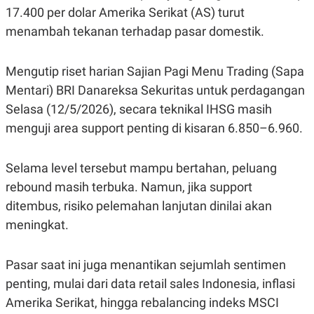
A
I
17.400 per dolar Amerika Serikat (AS) turut
S
V
K
E
menambah tekanan terhadap pasar domestik.
E
M
E
Mengutip riset harian Sajian Pagi Menu Trading (Sapa
N
T
Mentari) BRI Danareksa Sekuritas untuk perdagangan
E
R
Selasa (12/5/2026), secara teknikal IHSG masih
I
menguji area support penting di kisaran 6.850–6.960.
A
N
L
Selama level tersebut mampu bertahan, peluang
E
S
rebound masih terbuka. Namun, jika support
T
A
ditembus, risiko pelemahan lanjutan dinilai akan
R
meningkat.
I
KANAL
Pasar saat ini juga menantikan sejumlah sentimen
penting, mulai dari data retail sales Indonesia, inflasi
P
I
Amerika Serikat, hingga rebalancing indeks MSCI
U
M