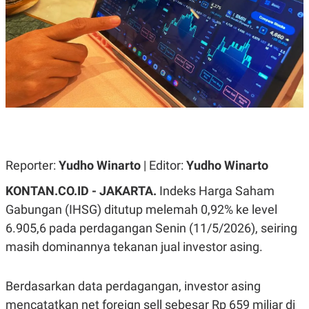
A
A
S
L
I
K
I
E
N
U
D
A
U
N
S
G
T
A
R
N
I
P
I
E
N
Reporter:
Yudho Winarto
| Editor:
Yudho Winarto
L
T
U
E
A
R
KONTAN.CO.ID - JAKARTA.
Indeks Harga Saham
N
N
Gabungan (IHSG) ditutup melemah 0,92% ke level
G
A
U
S
6.905,6 pada perdagangan Senin (11/5/2026), seiring
S
I
A
O
masih dominannya tekanan jual investor asing.
H
N
A
A
L
Berdasarkan data perdagangan, investor asing
P
R
mencatatkan net foreign sell sebesar Rp 659 miliar di
E
E