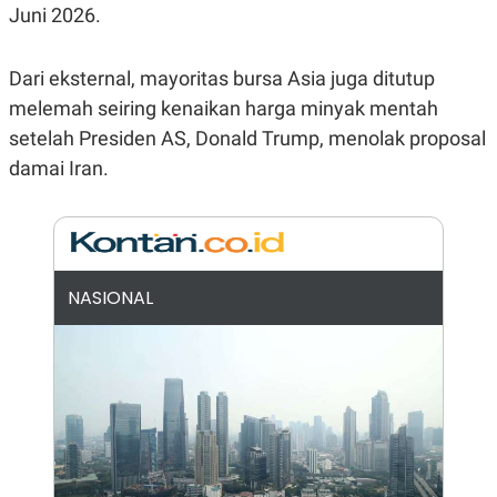
E
Juni 2026.
R
F
B
O
U
Dari eksternal, mayoritas bursa Asia juga ditutup
K
S
U
I
melemah seiring kenaikan harga minyak mentah
S
N
setelah Presiden AS, Donald Trump, menolak proposal
E
S
damai Iran.
S
I
N
S
I
G
H
NASIONAL
T
S
B
T
E
O
L
C
A
K
N
S
J
E
A
T
O
U
N
P