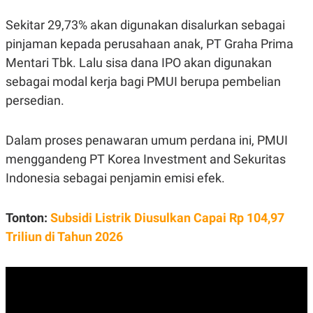
S
A
A
G
Sekitar 29,73% akan digunakan disalurkan sebagai
T
E
D
S
pinjaman kepada perusahaan anak, PT Graha Prima
A
T
Mentari Tbk. Lalu sisa dana IPO akan digunakan
A
sebagai modal kerja bagi PMUI berupa pembelian
K
L
persedian.
O
I
N
P
T
S
A
U
Dalam proses penawaran umum perdana ini, PMUI
N
S
T
menggandeng PT Korea Investment and Sekuritas
V
Indonesia sebagai penjamin emisi efek.
JARINGAN
Tonton:
Subsidi Listrik Diusulkan Capai Rp 104,97
Triliun di Tahun 2026
K
P
O
R
N
E
T
S
A
S
N
R
A
E