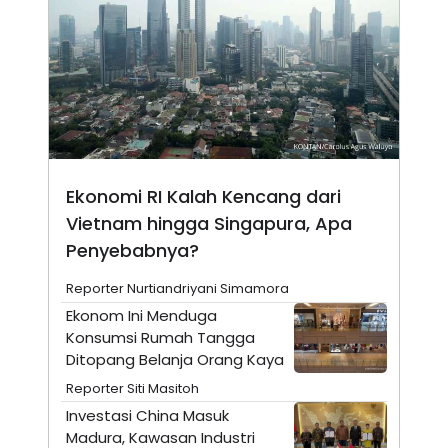
N
S
E
E
W
R
S
E
S
M
E
O
T
N
U
I
P
A
A
K
D
I
Ekonomi RI Kalah Kencang dari
V
L
Vietnam hingga Singapura, Apa
A
S
Penyebabnya?
K
O
R
Reporter Nurtiandriyani Simamora
P
Ekonom Ini Menduga
O
R
Konsumsi Rumah Tangga
A
Ditopang Belanja Orang Kaya
S
I
Reporter Siti Masitoh
K
N
Investasi China Masuk
I
A
Madura, Kawasan Industri
L
T