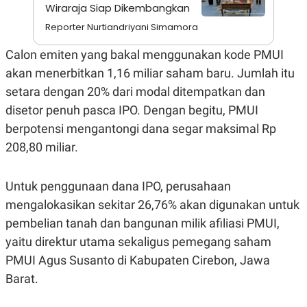
A
I
Wiraraja Siap Dikembangkan
S
V
K
E
Reporter Nurtiandriyani Simamora
E
M
Calon emiten yang bakal menggunakan kode PMUI
E
N
akan menerbitkan 1,16 miliar saham baru. Jumlah itu
T
setara dengan 20% dari modal ditempatkan dan
E
R
disetor penuh pasca IPO. Dengan begitu, PMUI
I
A
berpotensi mengantongi dana segar maksimal Rp
N
208,80 miliar.
L
E
S
Untuk penggunaan dana IPO, perusahaan
T
A
mengalokasikan sekitar 26,76% akan digunakan untuk
R
I
pembelian tanah dan bangunan milik afiliasi PMUI,
yaitu direktur utama sekaligus pemegang saham
KANAL
PMUI Agus Susanto di Kabupaten Cirebon, Jawa
Barat.
P
I
U
M