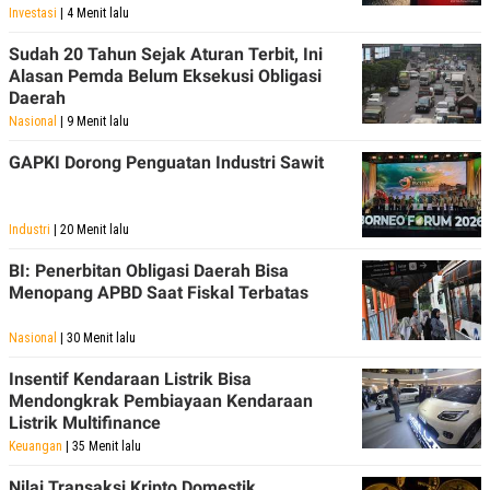
R
T
Investasi
| 4 Menit lalu
I
S
Sudah 20 Tahun Sejak Aturan Terbit, Ini
I
Alasan Pemda Belum Eksekusi Obligasi
N
Daerah
G
Nasional
| 9 Menit lalu
K
G
M
GAPKI Dorong Penguatan Industri Sawit
E
D
I
A
Industri
| 20 Menit lalu
.
I
BI: Penerbitan Obligasi Daerah Bisa
D
Menopang APBD Saat Fiskal Terbatas
Nasional
| 30 Menit lalu
SITEMAP
PROFILE
TERM
Insentif Kendaraan Listrik Bisa
OF
Mendongkrak Pembiayaan Kendaraan
USE
Listrik Multifinance
PEDOMAN
PEMBERITAAN
Keuangan
| 35 Menit lalu
SIBER
Nilai Transaksi Kripto Domestik
PRIVACY