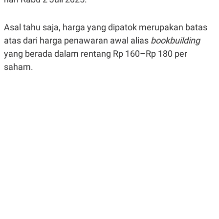
R
G
S
I
O
O
Asal tahu saja, harga yang dipatok merupakan batas
N
N
A
A
atas dari harga penawaran awal alias
bookbuilding
L
L
yang berada dalam rentang Rp 160–Rp 180 per
F
I
saham.
N
A
N
C
E
Y
C
A
A
N
R
G
I
T
T
E
A
R
H
.
U
.
.
K
L
E
I
S
F