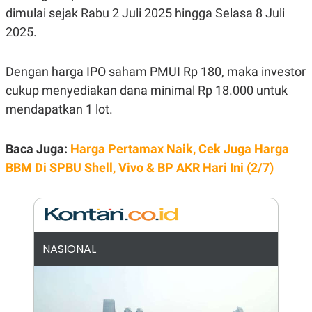
E
dimulai sejak Rabu 2 Juli 2025 hingga Selasa 8 Juli
R
2025.
F
B
O
U
K
S
U
I
Dengan harga IPO saham PMUI Rp 180, maka investor
S
N
E
cukup menyediakan dana minimal Rp 18.000 untuk
S
mendapatkan 1 lot.
S
I
N
S
Baca Juga:
Harga Pertamax Naik, Cek Juga Harga
I
BBM Di SPBU Shell, Vivo & BP AKR Hari Ini (2/7)
G
H
T
S
B
T
E
O
L
C
A
NASIONAL
K
N
S
J
E
A
T
O
U
N
P