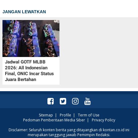
JANGAN LEWATKAN
Jadwal GOTF MLBB
2026: All Indonesian
Final, ONIC Incar Status
Juara Bertahan
Sitemap
|
Profile
|
Term of Use
Pedoman Pemberitaan Media Siber
|
Privacy Policy
Disclaimer: Seluruh konten berita yang ditayangkan di kontan.co.id ini
merupakan tanggung jawab Pemimpin Redaksi.