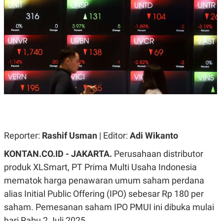
A
A
S
L
I
K
I
E
N
U
D
A
U
N
S
G
T
A
R
N
I
P
I
E
N
L
T
U
E
Reporter:
Rashif Usman
| Editor:
Adi Wikanto
A
R
N
N
G
A
KONTAN.CO.ID - JAKARTA.
Perusahaan distributor
U
S
produk XLSmart, PT Prima Multi Usaha Indonesia
S
I
A
O
mematok harga penawaran umum saham perdana
H
N
A
A
alias Initial Public Offering (IPO) sebesar Rp 180 per
L
saham. Pemesanan saham IPO PMUI ini dibuka mulai
P
R
hari Rabu 2 Juli 2025.
E
E