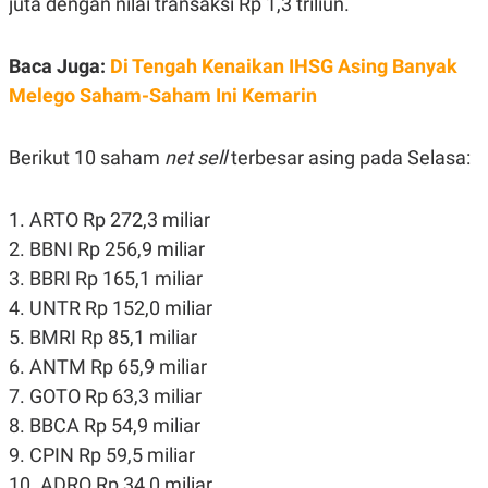
juta dengan nilai transaksi Rp 1,3 triliun.
S
A
A
G
T
E
D
S
Baca Juga:
Di Tengah Kenaikan IHSG Asing Banyak
A
Melego Saham-Saham Ini Kemarin
T
A
K
L
Berikut 10 saham
net sell
terbesar asing pada Selasa:
O
I
N
P
T
S
A
U
1. ARTO Rp 272,3 miliar
N
S
T
2. BBNI Rp 256,9 miliar
V
3. BBRI Rp 165,1 miliar
4. UNTR Rp 152,0 miliar
JARINGAN
5. BMRI Rp 85,1 miliar
6. ANTM Rp 65,9 miliar
K
P
O
R
7. GOTO Rp 63,3 miliar
N
E
8. BBCA Rp 54,9 miliar
T
S
A
S
9. CPIN Rp 59,5 miliar
N
R
A
E
10. ADRO Rp 34,0 miliar