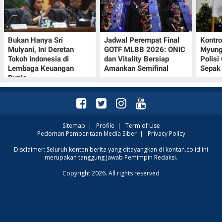
Bukan Hanya Sri
Jadwal Perempat Final
Kontr
Mulyani, Ini Deretan
GOTF MLBB 2026: ONIC
Myung-
Tokoh Indonesia di
dan Vitality Bersiap
Polisi
Lembaga Keuangan
Amankan Semifinal
Sepak 
Dunia
Sitemap
|
Profile
|
Term of Use
Pedoman Pemberitaan Media Siber
|
Privacy Policy
Promo JSM Superindo
Disclaimer: Seluruh konten berita yang ditayangkan di kontan.co.id ini
merupakan tanggung jawab Pemimpin Redaksi.
7–9 Agustus 2026,
Minyak Goreng
Copyright 2026. All rights reserved
Rp37.900 hingga Buah
Diskon 50%