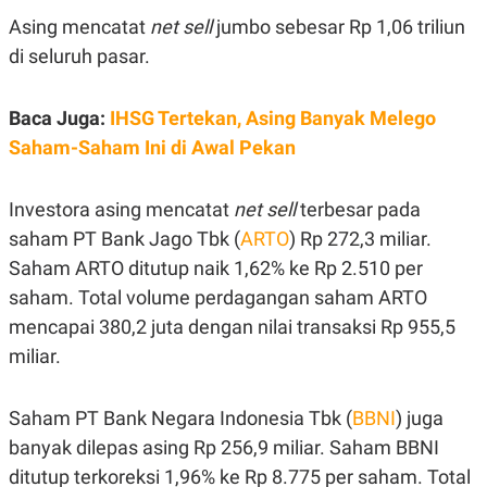
E
E
H
S
Asing mencatat
net sell
jumbo sebesar Rp 1,06 triliun
A
T
T
Y
di seluruh pasar.
A
L
N
E
Baca Juga:
E
A
IHSG Tertekan, Asing Banyak Melego
N
N
Saham-Saham Ini di Awal Pekan
G
A
L
L
I
I
S
S
Investora asing mencatat
net sell
terbesar pada
H
I
saham PT Bank Jago Tbk (
ARTO
) Rp 272,3 miliar.
S
Saham ARTO ditutup naik 1,62% ke Rp 2.510 per
E
K
X
O
saham. Total volume perdagangan saham ARTO
E
L
C
O
mencapai 380,2 juta dengan nilai transaksi Rp 955,5
U
M
T
miliar.
I
V
E
Saham PT Bank Negara Indonesia Tbk (
BBNI
) juga
C
O
banyak dilepas asing Rp 256,9 miliar. Saham BBNI
R
ditutup terkoreksi 1,96% ke Rp 8.775 per saham. Total
N