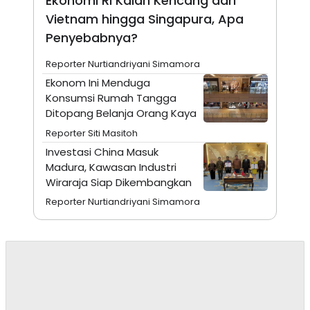
Ekonomi RI Kalah Kencang dari
N
S
Vietnam hingga Singapura, Apa
E
E
W
R
Penyebabnya?
S
E
S
M
Reporter Nurtiandriyani Simamora
E
O
T
N
Ekonom Ini Menduga
U
I
Konsumsi Rumah Tangga
P
A
Ditopang Belanja Orang Kaya
A
K
D
I
Reporter Siti Masitoh
V
L
Investasi China Masuk
A
S
Madura, Kawasan Industri
K
Wiraraja Siap Dikembangkan
O
R
Reporter Nurtiandriyani Simamora
P
O
R
A
S
I
K
N
I
A
L
T