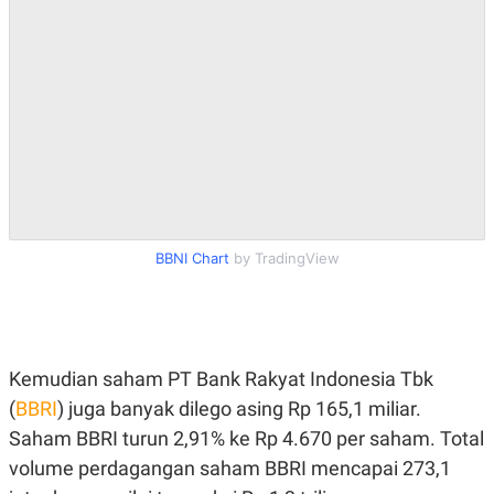
A
I
S
V
K
E
E
M
E
N
T
E
R
I
A
N
L
BBNI Chart
by TradingView
E
S
T
A
R
I
Kemudian saham PT Bank Rakyat Indonesia Tbk
(
BBRI
) juga banyak dilego asing Rp 165,1 miliar.
KANAL
Saham BBRI turun 2,91% ke Rp 4.670 per saham. Total
P
I
volume perdagangan saham BBRI mencapai 273,1
U
M