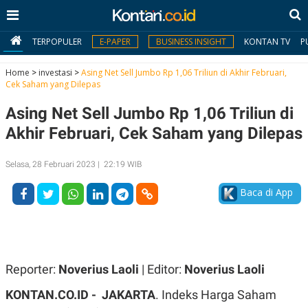
TERPOPULER
E-PAPER
BUSINESS INSIGHT
KONTAN TV
P
Home
>
investasi
>
Asing Net Sell Jumbo Rp 1,06 Triliun di Akhir Februari,
Cek Saham yang Dilepas
MY
Asing Net Sell Jumbo Rp 1,06 Triliun di
KONTAN
Akhir Februari, Cek Saham yang Dilepas
Daftar
Selasa, 28 Februari 2023 | 22:19 WIB
Masuk
Baca di App
BERITA
I
N
N
A
Reporter:
Noverius Laoli
| Editor:
Noverius Laoli
V
S
E
I
KONTAN.CO.ID - JAKARTA
. Indeks Harga Saham
S
O
T
N