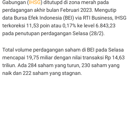
Gabungan (
IHSG
) ditutupd di zona merah pada
A
A
S
L
perdagangan akhir bulan Februari 2023. Mengutip
I
data Bursa Efek Indonesia (BEI) via RTI Business, IHSG
K
I
terkoreksi 11,53 poin atau 0,17% ke level 6.843,23
E
N
U
D
pada penutupan perdagangan Selasa (28/2).
A
U
N
S
G
T
A
R
Total volume perdagangan saham di BEI pada Selasa
N
I
mencapai 19,75 miliar dengan nilai transaksi Rp 14,63
P
I
triliun. Ada 284 saham yang turun, 230 saham yang
E
N
L
T
naik dan 222 saham yang stagnan.
U
E
A
R
N
N
G
A
U
S
S
I
A
O
H
N
A
A
L
P
R
E
E