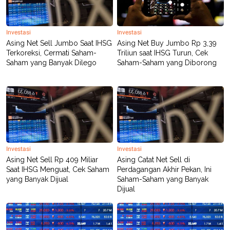
R
T
I
S
I
Investasi
Investasi
N
Asing Net Sell Jumbo Saat IHSG
Asing Net Buy Jumbo Rp 3,39
G
Terkoreksi, Cermati Saham-
Triliun saat IHSG Turun, Cek
K
Saham yang Banyak Dilego
Saham-Saham yang Diborong
G
M
E
D
I
A
.
I
D
Investasi
Investasi
Asing Net Sell Rp 409 Miliar
Asing Catat Net Sell di
Saat IHSG Menguat, Cek Saham
Perdagangan Akhir Pekan, Ini
SITEMAP
PROFILE
TERM
yang Banyak Dijual
Saham-Saham yang Banyak
OF
USE
Dijual
PEDOMAN
PEMBERITAAN
SIBER
PRIVACY