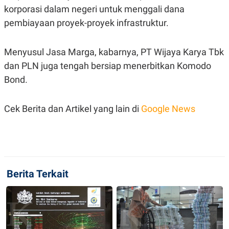
C
L
korporasi dalam negeri untuk menggali dana
A
E
D
A
pembiayaan proyek-proyek infrastruktur.
E
S
M
E
Y
.
Menyusul Jasa Marga, kabarnya, PT Wijaya Karya Tbk
I
D
dan PLN juga tengah bersiap menerbitkan Komodo
L
K
Bond.
A
I
N
N
G
E
G
R
Cek Berita dan Artikel yang lain di
Google News
A
J
N
A
A
E
N
M
C
I
E
T
T
E
A
N
Berita Terkait
K
E
A
P
D
A
V
P
E
E
R