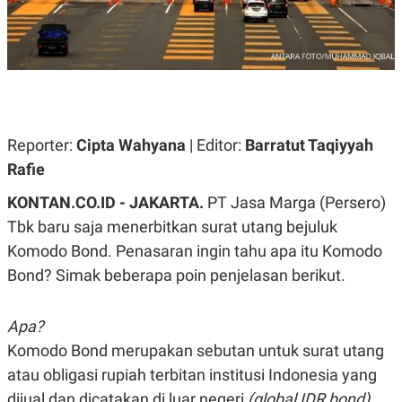
A
A
S
L
I
K
I
E
N
U
D
A
U
N
S
G
T
Reporter:
Cipta Wahyana
| Editor:
Barratut Taqiyyah
A
R
N
I
Rafie
P
I
KONTAN.CO.ID - JAKARTA.
PT Jasa Marga (Persero)
E
N
L
T
Tbk baru saja menerbitkan surat utang bejuluk
U
E
A
R
Komodo Bond. Penasaran ingin tahu apa itu Komodo
N
N
Bond? Simak beberapa poin penjelasan berikut.
G
A
U
S
S
I
A
O
Apa?
H
N
A
A
Komodo Bond merupakan sebutan untuk surat utang
L
atau obligasi rupiah terbitan institusi Indonesia yang
P
R
dijual dan dicatakan di luar negeri
(global IDR bond).
E
E