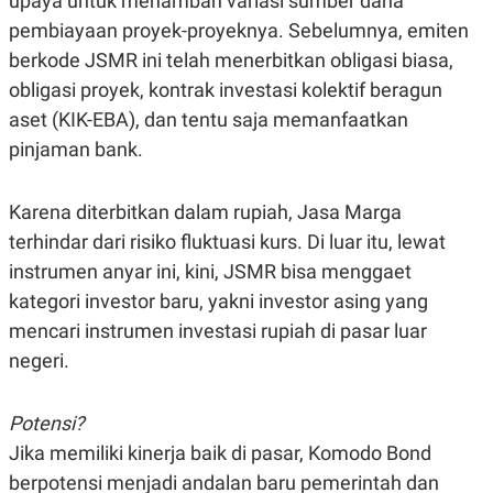
upaya untuk menambah variasi sumber dana
S
A
A
G
pembiayaan proyek-proyeknya. Sebelumnya, emiten
T
E
berkode JSMR ini telah menerbitkan obligasi biasa,
D
S
A
obligasi proyek, kontrak investasi kolektif beragun
T
A
aset (KIK-EBA), dan tentu saja memanfaatkan
K
L
pinjaman bank.
O
I
N
P
T
S
Karena diterbitkan dalam rupiah, Jasa Marga
A
U
N
S
terhindar dari risiko fluktuasi kurs. Di luar itu, lewat
T
V
instrumen anyar ini, kini, JSMR bisa menggaet
kategori investor baru, yakni investor asing yang
JARINGAN
mencari instrumen investasi rupiah di pasar luar
negeri.
K
P
O
R
N
E
Potensi?
T
S
A
S
Jika memiliki kinerja baik di pasar, Komodo Bond
N
R
berpotensi menjadi andalan baru pemerintah dan
A
E