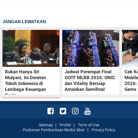
JANGAN LEWATKAN
Bukan Hanya Sri
Jadwal Perempat Final
Cek K
Mulyani, Ini Deretan
GOTF MLBB 2026: ONIC
Mobil
Tokoh Indonesia di
dan Vitality Bersiap
2026:
Lembaga Keuangan
Amankan Semifinal
Gems G
Dunia
Sitemap
|
Profile
|
Term of Use
Pedoman Pemberitaan Media Siber
|
Privacy Policy