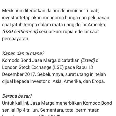
E
R
Meskipun diterbitkan dalam denominasi rupiah,
F
B
O
U
investor tetap akan menerima bunga dan pelunasan
K
S
saat jatuh tempo dalam mata uang dollar Amerika
U
I
S
N
(USD settlement)
sesuai kurs rupiah-dollar saat
E
S
pembayaran.
S
I
N
Kapan dan di mana?
S
I
Komodo Bond Jasa Marga dicatatkan
(listed)
di
G
H
London Stock Exchange (LSE) pada Rabu 13
T
Desember 2017. Sebelumnya, surat utang ini telah
S
B
dijual kepada investor di Asia, Amerika, dan Eropa.
T
E
O
L
C
A
K
N
Berapa besar?
S
J
E
A
Untuk kali ini, Jasa Marga menerbitkan Komodo Bond
T
O
senilai Rp 4 triliun. Sementara, total permintaan
U
N
P