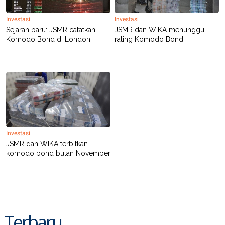
R
T
I
Investasi
Investasi
S
I
Sejarah baru: JSMR catatkan
JSMR dan WIKA menunggu
N
Komodo Bond di London
rating Komodo Bond
G
K
G
M
E
D
I
A
.
I
D
Investasi
JSMR dan WIKA terbitkan
komodo bond bulan November
SITEMAP
PROFILE
TERM
OF
USE
PEDOMAN
PEMBERITAAN
SIBER
Terbaru
PRIVACY