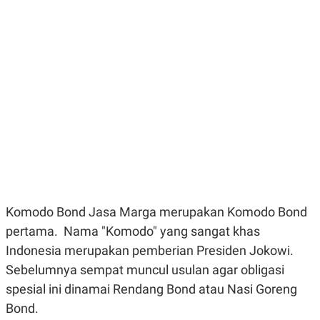
E
E
H
S
A
T
T
Y
A
L
N
E
E
A
N
N
G
A
L
L
I
I
S
S
H
I
S
E
K
X
O
E
L
C
O
Komodo Bond Jasa Marga merupakan Komodo Bond
U
M
pertama. Nama "Komodo" yang sangat khas
T
I
Indonesia merupakan pemberian Presiden Jokowi.
V
E
Sebelumnya sempat muncul usulan agar obligasi
C
spesial ini dinamai Rendang Bond atau Nasi Goreng
O
R
Bond.
N