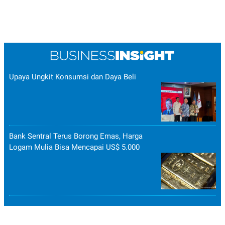
Upaya Ungkit Konsumsi dan Daya Beli
Bank Sentral Terus Borong Emas, Harga
Logam Mulia Bisa Mencapai US$ 5.000