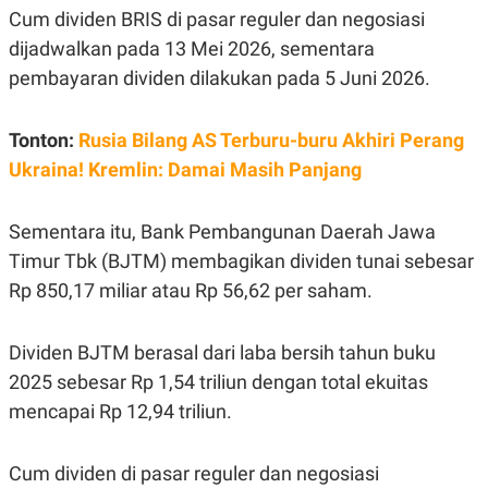
R
T
Cum dividen BRIS di pasar reguler dan negosiasi
I
S
dijadwalkan pada 13 Mei 2026, sementara
I
pembayaran dividen dilakukan pada 5 Juni 2026.
N
G
K
Tonton:
Rusia Bilang AS Terburu-buru Akhiri Perang
G
M
Ukraina! Kremlin: Damai Masih Panjang
E
D
I
A
Sementara itu, Bank Pembangunan Daerah Jawa
.
Timur Tbk (BJTM) membagikan dividen tunai sebesar
I
D
Rp 850,17 miliar atau Rp 56,62 per saham.
Dividen BJTM berasal dari laba bersih tahun buku
SITEMAP
PROFILE
TERM
2025 sebesar Rp 1,54 triliun dengan total ekuitas
OF
USE
mencapai Rp 12,94 triliun.
PEDOMAN
PEMBERITAAN
SIBER
Cum dividen di pasar reguler dan negosiasi
PRIVACY