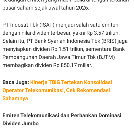
E
R
pasar saham sejak awal tahun 2026.
F
B
O
U
K
S
PT Indosat Tbk (ISAT) menjadi salah satu emiten
U
I
dengan nilai dividen terbesar, yakni Rp 3,57 triliun.
S
N
E
Selain itu, PT Bank Syariah Indonesia Tbk (BRIS) juga
S
S
menyiapkan dividen Rp 1,51 triliun, sementara Bank
I
Pembangunan Daerah Jawa Timur Tbk (BJTM)
N
S
membagikan dividen Rp 850,17 miliar.
I
G
H
T
Baca Juga:
Kinerja TBIG Tertekan Konsolidasi
S
B
Operator Telekomunikasi, Cek Rekomendasi
T
E
Sahamnya
O
L
C
A
K
N
S
J
Emiten Telekomunikasi dan Perbankan Dominasi
E
A
T
O
Dividen Jumbo
U
N
P