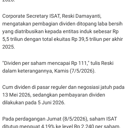
S
A
A
G
T
E
D
S
Corporate Secretary ISAT, Reski Damayanti,
A
mengatakan pembagian dividen ditopang laba bersih
T
A
yang diatribusikan kepada entitas induk sebesar Rp
K
L
5,5 triliun dengan total ekuitas Rp 39,5 triliun per akhir
O
I
N
P
2025.
T
S
A
U
N
S
"Dividen per saham mencapai Rp 111," tulis Reski
T
V
dalam keterangannya, Kamis (7/5/2026).
JARINGAN
Cum dividen di pasar reguler dan negosiasi jatuh pada
13 Mei 2026, sedangkan pembayaran dividen
K
P
O
R
dilakukan pada 5 Juni 2026.
N
E
T
S
A
S
Pada perdagangan Jumat (8/5/2026), saham ISAT
N
R
A
E
ditutup menguat 4,19% ke level Rp 2.240 per saham.