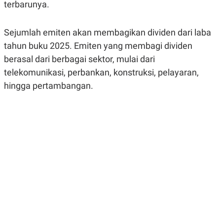
terbarunya.
R
G
S
I
O
O
N
N
Sejumlah emiten akan membagikan dividen dari laba
A
A
tahun buku 2025. Emiten yang membagi dividen
L
L
F
berasal dari berbagai sektor, mulai dari
I
N
telekomunikasi, perbankan, konstruksi, pelayaran,
A
hingga pertambangan.
N
C
E
Y
C
A
A
N
R
G
I
T
T
E
A
R
H
.
U
.
.
K
L
E
I
S
F