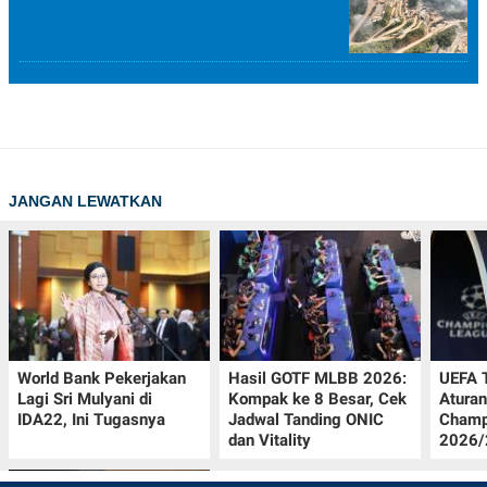
JANGAN LEWATKAN
World Bank Pekerjakan
Hasil GOTF MLBB 2026:
UEFA 
Lagi Sri Mulyani di
Kompak ke 8 Besar, Cek
Aturan
IDA22, Ini Tugasnya
Jadwal Tanding ONIC
Champ
dan Vitality
2026/2