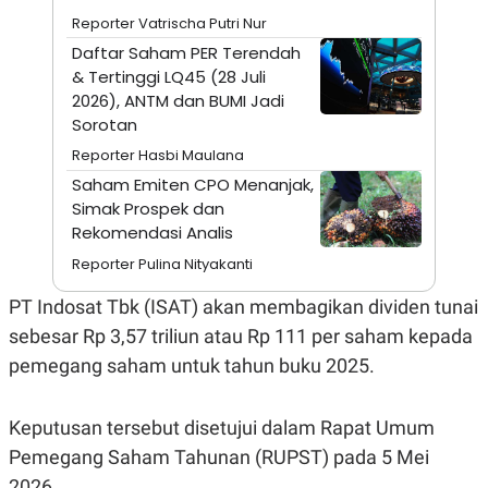
A
I
Reporter Vatrischa Putri Nur
S
V
K
E
Daftar Saham PER Terendah
E
& Tertinggi LQ45 (28 Juli
M
E
2026), ANTM dan BUMI Jadi
N
Sorotan
T
E
Reporter Hasbi Maulana
R
I
Saham Emiten CPO Menanjak,
A
Simak Prospek dan
N
Rekomendasi Analis
L
E
Reporter Pulina Nityakanti
S
T
PT Indosat Tbk (ISAT) akan membagikan dividen tunai
A
R
sebesar Rp 3,57 triliun atau Rp 111 per saham kepada
I
pemegang saham untuk tahun buku 2025.
KANAL
Keputusan tersebut disetujui dalam Rapat Umum
Pemegang Saham Tahunan (RUPST) pada 5 Mei
P
I
U
M
2026.