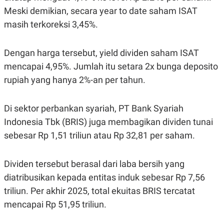
C
L
Meski demikian, secara year to date saham ISAT
A
E
D
A
masih terkoreksi 3,45%.
E
S
M
E
Y
.
I
Dengan harga tersebut, yield dividen saham ISAT
D
mencapai 4,95%. Jumlah itu setara 2x bunga deposito
L
K
rupiah yang hanya 2%-an per tahun.
A
I
N
N
G
E
G
R
Di sektor perbankan syariah, PT Bank Syariah
A
J
N
A
Indonesia Tbk (BRIS) juga membagikan dividen tunai
A
E
sebesar Rp 1,51 triliun atau Rp 32,81 per saham.
N
M
C
I
E
T
T
E
Dividen tersebut berasal dari laba bersih yang
A
N
K
diatribusikan kepada entitas induk sebesar Rp 7,56
E
A
triliun. Per akhir 2025, total ekuitas BRIS tercatat
P
D
mencapai Rp 51,95 triliun.
A
V
P
E
E
R