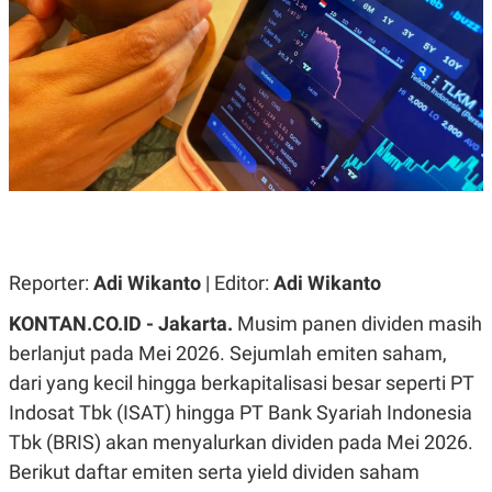
A
A
S
L
I
K
I
E
N
U
D
A
U
N
S
G
T
A
R
N
I
P
I
E
N
L
T
Reporter:
Adi Wikanto
| Editor:
Adi Wikanto
U
E
A
R
N
N
KONTAN.CO.ID - Jakarta.
Musim panen dividen masih
G
A
berlanjut pada Mei 2026. Sejumlah emiten saham,
U
S
S
I
dari yang kecil hingga berkapitalisasi besar seperti PT
A
O
H
N
Indosat Tbk (ISAT) hingga PT Bank Syariah Indonesia
A
A
Tbk (BRIS) akan menyalurkan dividen pada Mei 2026.
L
Berikut daftar emiten serta yield dividen saham
P
R
E
E