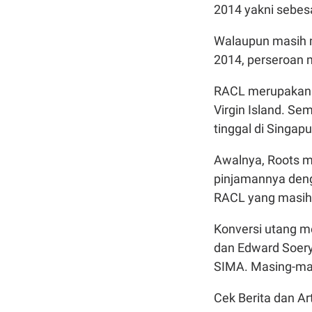
2014 yakni sebesa
Walaupun masih m
2014, perseroan m
RACL merupakan p
Virgin Island. S
tinggal di Singa
Awalnya, Roots m
pinjamannya den
RACL yang masih t
Konversi utang me
dan Edward Soer
SIMA. Masing-masi
Cek Berita dan Art