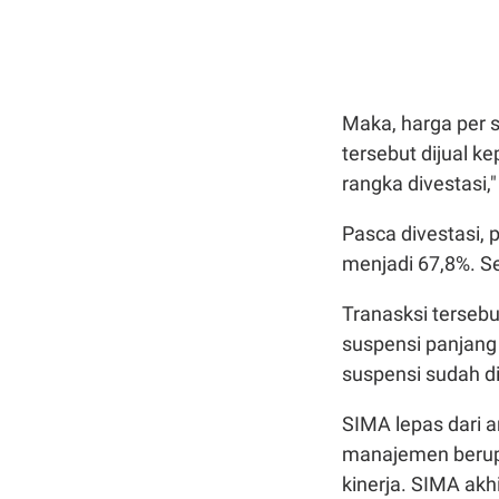
Maka, harga per 
tersebut dijual k
rangka divestasi,"
Pasca divestasi,
menjadi 67,8%. S
Tranasksi terseb
suspensi panjan
suspensi sudah di
SIMA lepas dari a
manajemen berup
kinerja. SIMA ak