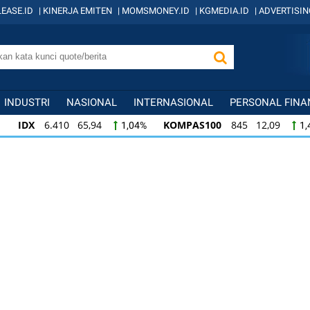
EASE.ID
|
KINERJA EMITEN
|
MOMSMONEY.ID
|
KGMEDIA.ID
|
ADVERTISIN
INDUSTRI
NASIONAL
INTERNASIONAL
PERSONAL FINA
IDX
6.410 65,94
KOMPAS100
845 12,09
1,04%
1,
KOMPAS100
845 12,09
LQ45
640 9,44
1,45%
1,5
LQ45
640 9,44
ISSI
222 2,82
IDX3
1,50%
1,29%