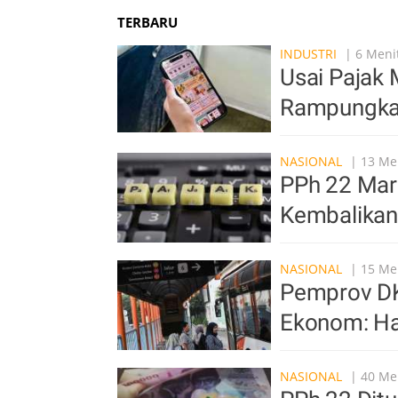
TERBARU
INDUSTRI
| 6 Menit
Usai Pajak 
Rampungkan
NASIONAL
| 13 Men
PPh 22 Mar
Kembalikan
NASIONAL
| 15 Men
Pemprov DKI
Ekonom: Ha
NASIONAL
| 40 Men