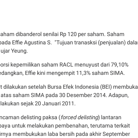
saham dibanderol senilai Rp 120 per saham. Saham
epada Effie Agustina S. "Tujuan tranasksi (penjualan) dal
 ujar Yeung.
 porsi kepemilikan saham RACL menuyust dari 79,10%
edangkan, Effie kini mengempit 11,3% saham SIMA.
ut dilakukan setelah Bursa Efek Indonesia (BEI) membuka
g atas saham SIMA pada 30 Desember 2014. Adapun,
lakukan sejak 20 Januari 2011.
ncaman delisting paksa (
forced delisting
) lantaran
aya untuk melakukan pembenahan, terutama terkait
hirnya membukukan laba bersih pada akhir September