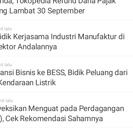
unda, Tokopedia Refund Dana Pajak
ling Lambat 30 September
t lalu
idik Kerjasama Industri Manufaktur di
Sektor Andalannya
t lalu
si Bisnis ke BESS, Bidik Peluang dari
endaraan Listrik
it lalu
yeksikan Menguat pada Perdagangan
8), Cek Rekomendasi Sahamnya