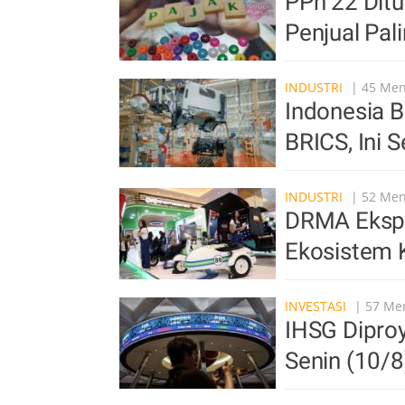
PPh 22 Dit
Penjual Pa
INDUSTRI
| 45 Meni
Indonesia B
BRICS, Ini 
INDUSTRI
| 52 Meni
DRMA Ekspan
Ekosistem K
INVESTASI
| 57 Men
IHSG Dipro
Senin (10/