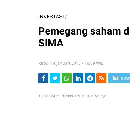
INVESTASI
/
Pemegang saham di
SIMA
Rabu, 14 Januari 2015 / 16:59 WIB
INDE
ILUSTRASI. KONTAN/Carolus Agus Waluyo